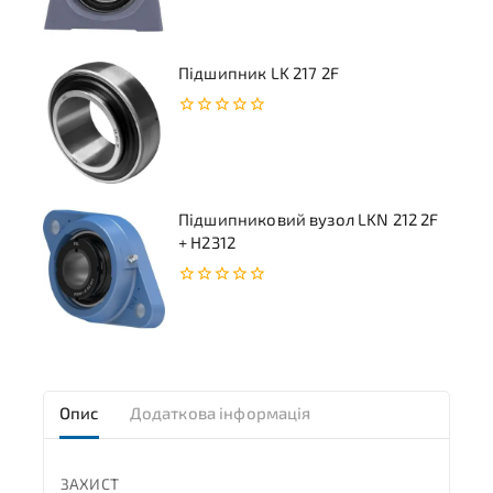
5
Підшипник LK 217 2F
0
з
5
Підшипниковий вузол LKN 212 2F
+ H2312
0
з
5
Опис
Додаткова інформація
ЗАХИСТ