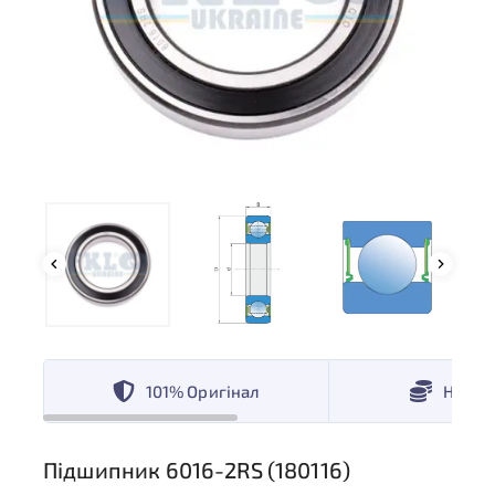
101% Оригінал
Низькі
Підшипник 6016-2RS (180116)