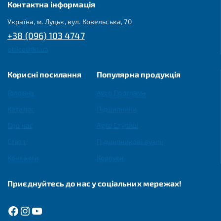
Контактна інформація
Україна, м. Луцьк, вул. Ковельська, 70
+38 (096) 103 4747
office@fkl.ua
Корисні посилання
Популярна продукція
Головна
Agro Програма
Каталог
Підшипники
Про нас
Agro Ступиці
Статті
Підшипникові вузли
Контакти
Корпуси
Приєднуйтесь до нас у соціальних мережах!