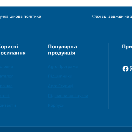
учка цінова політика
Фахівці завжди на з
Корисні
Популярна
При
посилання
продукція
оловна
Agro Програма
аталог
Підшипники
ро нас
Agro Ступиці
татті
Підшипникові вузли
онтакти
Корпуси