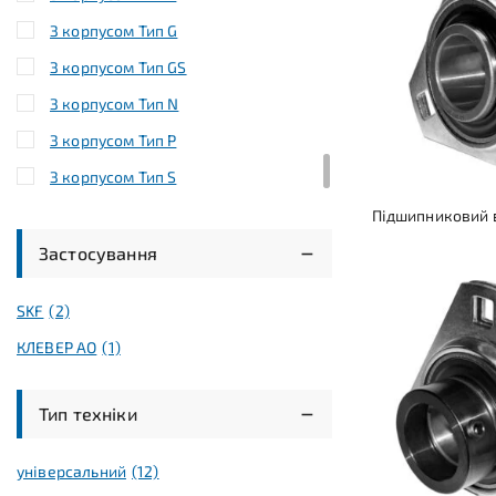
З корпусом Тип G
З корпусом Тип GS
З корпусом Тип N
З корпусом Тип P
З корпусом Тип S
З корпусом Тип T
Підшипниковий в
З корпусом Тип U
Застосування
З корпусом Тип V
SKF
(2)
КЛЕВЕР АО
(1)
Тип техніки
універсальний
(12)