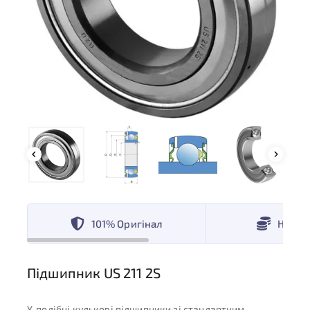
101% Оригінал
Низькі
Підшипник US 211 2S
Y-подібні кулькові підшипники зі стандартним