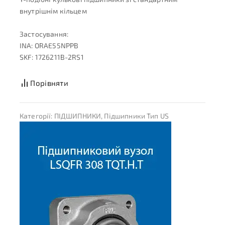
внутрішнім кільцем
Застосування:
INA: ORAE55NPPB
SKF: 1726211B-2RS1
Порівняти
Категорії:
ПІДШИПНИКИ
,
Підшипники Тип US