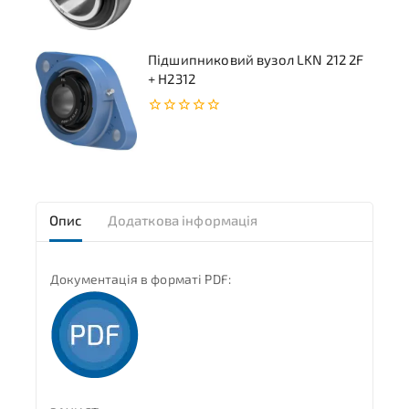
5
Підшипниковий вузол LKN 212 2F
+ H2312
0
з
5
Опис
Додаткова інформація
Документація в форматі PDF: