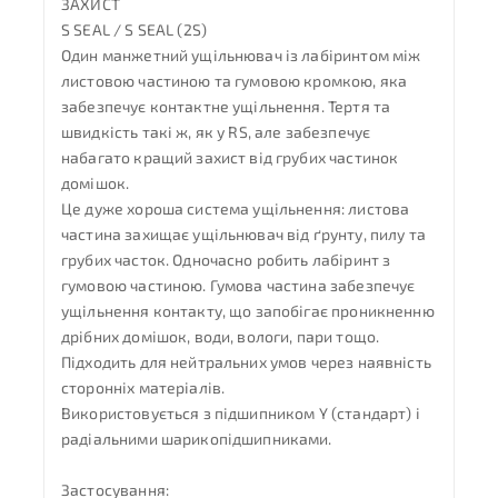
ЗАХИСТ
S SEAL / S SEAL (2S)
Один манжетний ущільнювач із лабіринтом між
листовою частиною та гумовою кромкою, яка
забезпечує контактне ущільнення. Тертя та
швидкість такі ж, як у RS, але забезпечує
набагато кращий захист від грубих частинок
домішок.
Це дуже хороша система ущільнення: листова
частина захищає ущільнювач від ґрунту, пилу та
грубих часток. Одночасно робить лабіринт з
гумовою частиною. Гумова частина забезпечує
ущільнення контакту, що запобігає проникненню
дрібних домішок, води, вологи, пари тощо.
Підходить для нейтральних умов через наявність
сторонніх матеріалів.
Використовується з підшипником Y (стандарт) і
радіальними шарикопідшипниками.
Застосування: