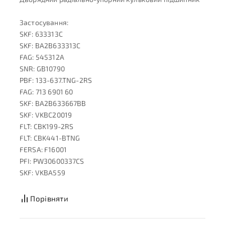
Застосування:
SKF: 633313C
SKF: BA2B633313C
FAG: 545312A
SNR: GB10790
PBF: 133-637.TNG-2RS
FAG: 713 6901 60
SKF: BA2B633667BB
SKF: VKBC20019
FLT: CBK199-2RS
FLT: CBK441-BTNG
FERSA: F16001
PFI: PW30600337CS
SKF: VKBA559
Порівняти