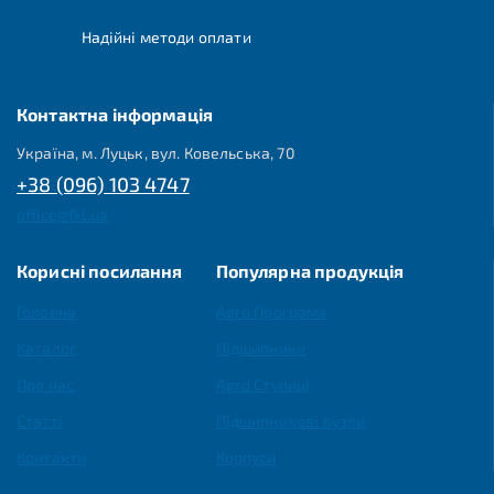
Надійні методи оплати
Контактна інформація
Україна, м. Луцьк, вул. Ковельська, 70
+38 (096) 103 4747
office@fkl.ua
Корисні посилання
Популярна продукція
Головна
Agro Програма
Каталог
Підшипники
Про нас
Agro Ступиці
Статті
Підшипникові вузли
Контакти
Корпуси