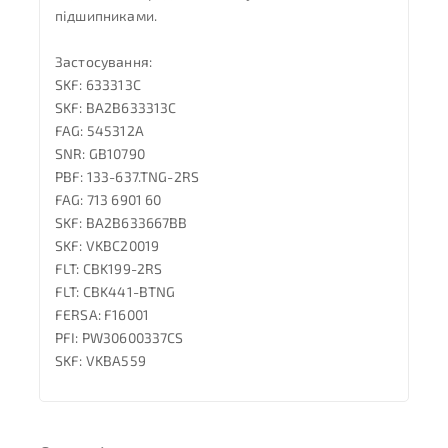
підшипниками.
Застосування:
SKF: 633313C
SKF: BA2B633313C
FAG: 545312A
SNR: GB10790
PBF: 133-637.TNG-2RS
FAG: 713 6901 60
SKF: BA2B633667BB
SKF: VKBC20019
FLT: CBK199-2RS
FLT: CBK441-BTNG
FERSA: F16001
PFI: PW30600337CS
SKF: VKBA559