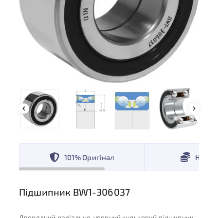
101% Оригінал
Низькі
Підшипник BW1-306037
Дворядний радіально-упорний кульковий підшипник