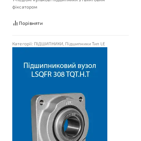
фіксатором
Порівняти
Категорії:
ПІДШИПНИКИ
,
Підшипники Тип LE