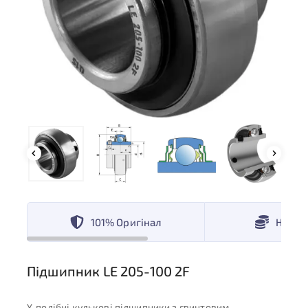
101% Оригінал
Низькі
Підшипник LE 205-100 2F
Y-подібні кулькові підшипники з гвинтовим