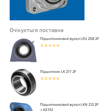
Очікується поставка
Підшипниковий вузол LEU 208 2F
0
з
5
Підшипник LK 217 2F
0
з
5
Підшипниковий вузол LKN 212 2F
+ H2312