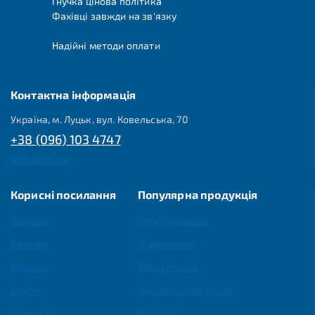
Гнучка цінова політика
Фахівці завжди на зв'язку
Надійні методи оплати
Контактна інформація
Україна, м. Луцьк, вул. Ковельська, 70
+38 (096) 103 4747
office@fkl.ua
Корисні посилання
Популярна продукція
Головна
Agro Програма
Каталог
Підшипники
Про нас
Agro Ступиці
Статті
Підшипникові вузли
Контакти
Корпуси