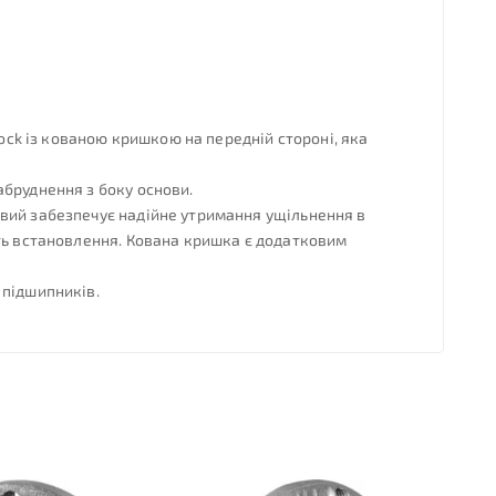
lock із кованою кришкою на передній стороні, яка
абруднення з боку основи.
овий забезпечує надійне утримання ущільнення в
сть встановлення. Кована кришка є додатковим
 підшипників.