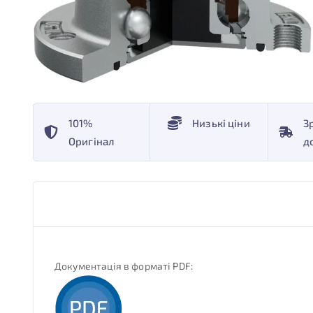
101%
Низькі ціни
З
Оригінал
д
Документація в форматі PDF: