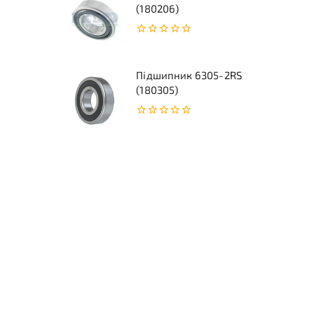
(180206)
0
з
5
Підшипник 6305-2RS
(180305)
0
з
5