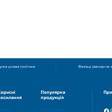
учка цінова політика
Фахівці завжди на з
Корисні
Популярна
При
посилання
продукція
оловна
Agro Програма