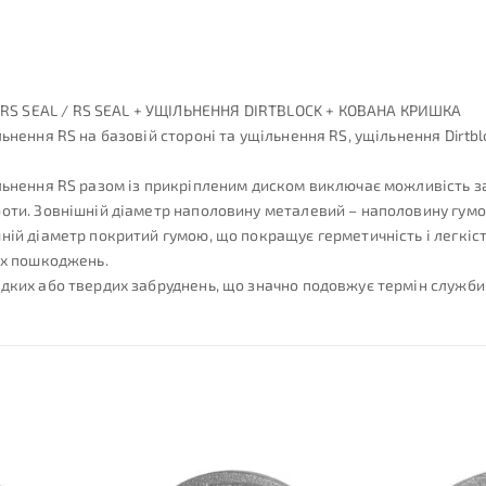
RS SEAL / RS SEAL + УЩІЛЬНЕННЯ DIRTBLOCK + КОВАНА КРИШКА
ьнення RS на базовій стороні та ущільнення RS, ущільнення Dirtb
льнення RS разом із прикріпленим диском виключає можливість з
боти. Зовнішній діаметр наполовину металевий – наполовину гум
ній діаметр покритий гумою, що покращує герметичність і легкі
их пошкоджень.
ідких або твердих забруднень, що значно подовжує термін служби