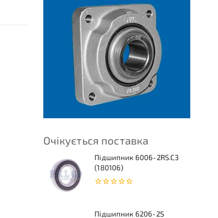
Очікується поставка
Підшипник 6006-2RS.C3
(180106)
0
з
5
Підшипник 6206-2S