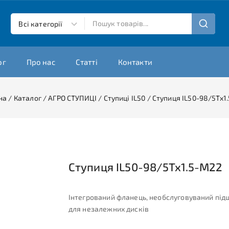
ог
Про нас
Статті
Контакти
на
/
Каталог
/
АГРО СТУПИЦІ
/
Ступиці IL50
/
Ступиця IL50-98/5Tx1
Ступиця IL50-98/5Tx1.5-M22
Інтегрований фланець, необслуговуваний пі
для незалежних дисків