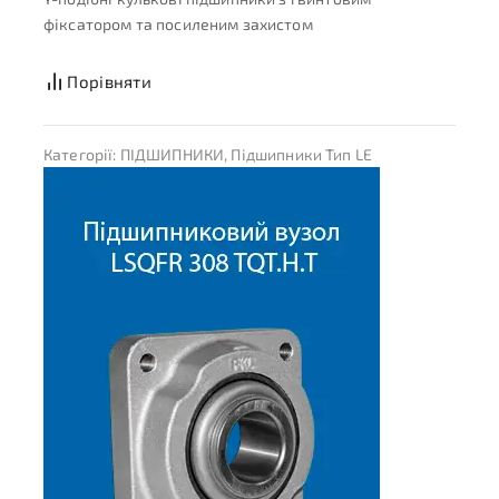
фіксатором та посиленим захистом
Порівняти
Категорії:
ПІДШИПНИКИ
,
Підшипники Тип LE