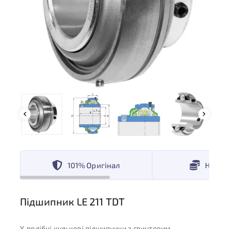
101% Оригінал
Низькі
Підшипник LE 211 TDT
Y-подібні кулькові підшипники з гвинтовим