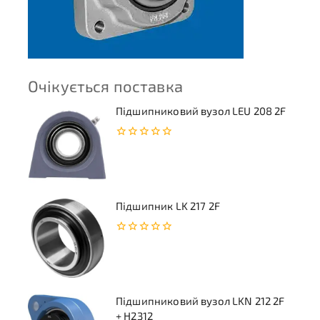
Очікується поставка
Підшипниковий вузол LEU 208 2F
0
з
5
Підшипник LK 217 2F
0
з
5
Підшипниковий вузол LKN 212 2F
+ H2312