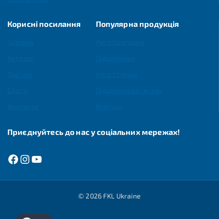
Корисні посилання
Популярна продукція
Головна
Agro Програма
Каталог
Підшипники
Про нас
Agro Ступиці
Статті
Підшипникові вузли
Контакти
Корпуси
Приєднуйтесь до нас у соціальних мережах!
© 2026 FKL Ukraine