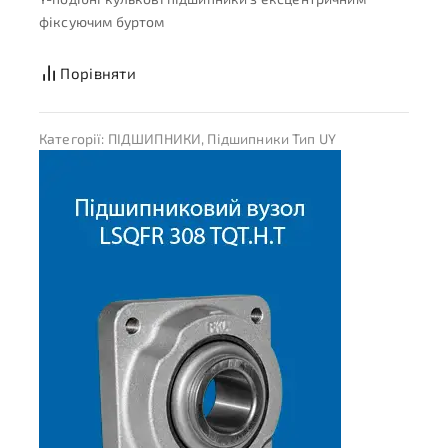
фіксуючим буртом
Порівняти
Категорії:
ПІДШИПНИКИ
,
Підшипники Тип UY