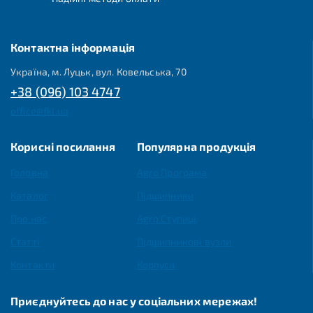
Контактна інформація
Україна, м. Луцьк, вул. Ковельська, 70
+38 (096) 103 4747
office@fkl.ua
Корисні посилання
Популярна продукція
Головна
Agro Програма
Каталог
Підшипники
Про нас
Agro Ступиці
Статті
Підшипникові вузли
Контакти
Корпуси
Приєднуйтесь до нас у соціальних мережах!