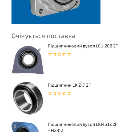
Очікується поставка
Підшипниковий вузол LEU 208 2F
0
з
5
Підшипник LK 217 2F
0
з
5
Підшипниковий вузол LKN 212 2F
+ H2312