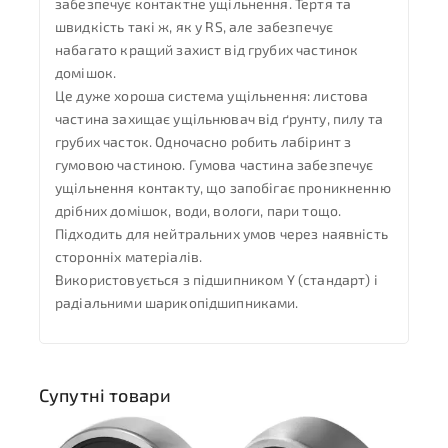
забезпечує контактне ущільнення. Тертя та
швидкість такі ж, як у RS, але забезпечує
набагато кращий захист від грубих частинок
домішок.
Це дуже хороша система ущільнення: листова
частина захищає ущільнювач від ґрунту, пилу та
грубих часток. Одночасно робить лабіринт з
гумовою частиною. Гумова частина забезпечує
ущільнення контакту, що запобігає проникненню
дрібних домішок, води, вологи, пари тощо.
Підходить для нейтральних умов через наявність
сторонніх матеріалів.
Використовується з підшипником Y (стандарт) і
радіальними шарикопідшипниками.
Супутні товари