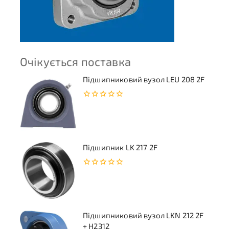
Очікується поставка
Підшипниковий вузол LEU 208 2F
0
з
5
Підшипник LK 217 2F
0
з
5
Підшипниковий вузол LKN 212 2F
+ H2312