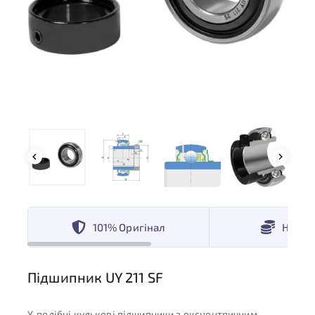
101% Оригінал
Низькі
Підшипник UY 211 SF
Y-подібні кулькові підшипники з ексцентричним