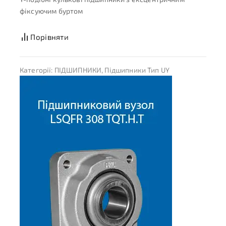
фіксуючим буртом
Порівняти
Категорії:
ПІДШИПНИКИ
,
Підшипники Тип UY