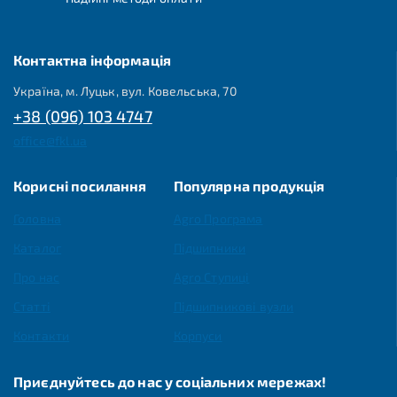
Контактна інформація
Україна, м. Луцьк, вул. Ковельська, 70
+38 (096) 103 4747
office@fkl.ua
Корисні посилання
Популярна продукція
Головна
Agro Програма
Каталог
Підшипники
Про нас
Agro Ступиці
Статті
Підшипникові вузли
Контакти
Корпуси
Приєднуйтесь до нас у соціальних мережах!