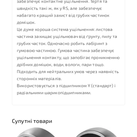
забезпечує контактне ущільнення. Тертя та
швидкість такі ж, як у RS, але забезпечує
набагато кращий захист від грубих частинок
домішок.
Це дуже хороша система ущільнення: листова
частина захищає ущільнювач від ґрунту, пилу та
грубих часток. Одночасно робить лабіринт з
гумовою частиною. Гумова частина забезпечує
ущільнення контакту, що запобігає проникненню
дрібних домішок, води, вологи, пари тощо.
Підходить для нейтральних умов через наявність
сторонніх матеріалів.
Використовується з підшипником Y (стандарт) і
радіальними шарикопідшипниками.
Супутні товари