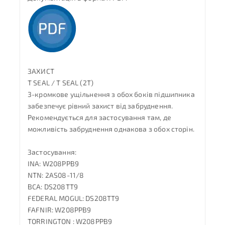
ЗАХИСТ
T SEAL / T SEAL (2T)
3-кромкове ущільнення з обох боків підшипника
забезпечує рівний захист від забруднення.
Рекомендується для застосування там, де
можливість забруднення однакова з обох сторін.
Застосування:
INA: W208PPB9
NTN: 2AS08-11/8
BCA: DS208TT9
FEDERAL MOGUL: DS208TT9
FAFNIR: W208PPB9
TORRINGTON : W208PPB9