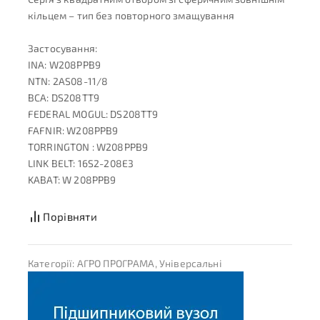
кільцем – тип без повторного змащування
Застосування:
INA: W208PPB9
NTN: 2AS08-11/8
BCA: DS208TT9
FEDERAL MOGUL: DS208TT9
FAFNIR: W208PPB9
TORRINGTON : W208PPB9
LINK BELT: 16S2-208E3
KABAT: W 208PPB9
Порівняти
Категорії:
АГРО ПРОГРАМА
,
Універсальні