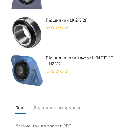
з
5
Підшипник LK 217 2F
0
з
5
Підшипниковий вузол LKN 212 2F
+ H2312
0
з
5
Опис
Додаткова інформація
Документація в форматі PDF: