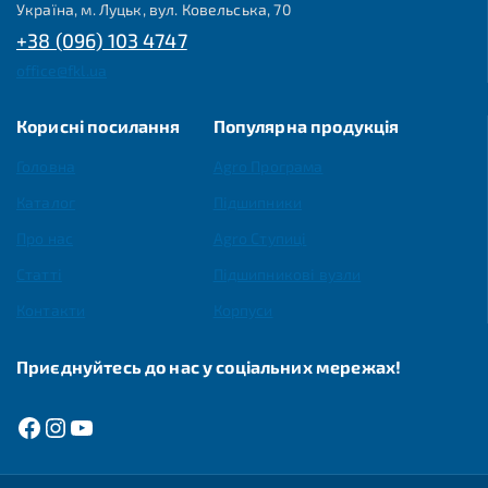
Україна, м. Луцьк, вул. Ковельська, 70
+38 (096) 103 4747
office@fkl.ua
Корисні посилання
Популярна продукція
Головна
Agro Програма
Каталог
Підшипники
Про нас
Agro Ступиці
Статті
Підшипникові вузли
Контакти
Корпуси
Приєднуйтесь до нас у соціальних мережах!