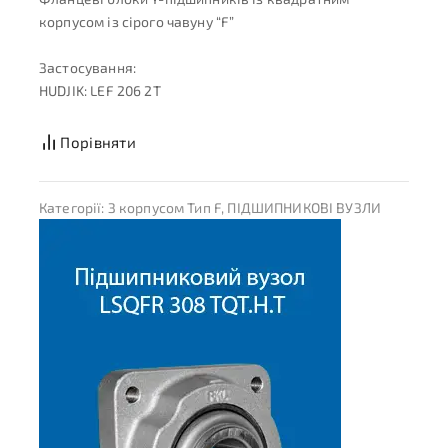
корпусом із сірого чавуну “F”
Застосування:
HUDJIK: LEF 206 2T
Порівняти
Категорії:
З корпусом Тип F
,
ПІДШИПНИКОВІ ВУЗЛИ