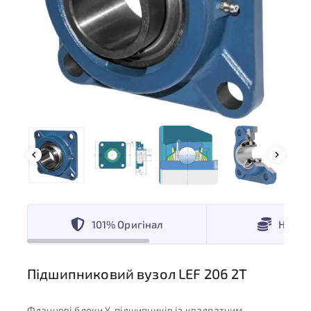
101% Оригінал
Низькі
Підшипниковий вузол LEF 206 2T
Фланцеві блоки Y-підшипників із квадратним