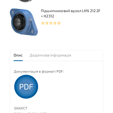
Підшипниковий вузол LKN 212 2F
+ H2312
0
з
5
Опис
Додаткова інформація
Документація в форматі PDF:
ЗАХИСТ