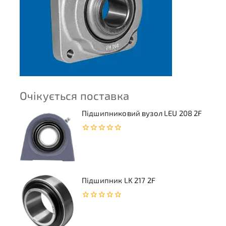
Очікується поставка
Підшипниковий вузол LEU 208 2F
0
з
5
Підшипник LK 217 2F
0
з
5