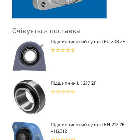
Очікується поставка
Підшипниковий вузол LEU 208 2F
0
з
5
Підшипник LK 217 2F
0
з
5
Підшипниковий вузол LKN 212 2F
+ H2312