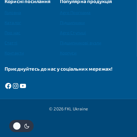
Корисні посилання
Популярна продукція
Головна
Agro Програма
Каталог
Підшипники
Про нас
Agro Ступиці
Статті
Підшипникові вузли
Контакти
Корпуси
Приєднуйтесь до нас у соціальних мережах!
© 2026 FKL Ukraine