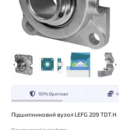
101% Оригінал
Низькі
Підшипниковий вузол LEFG 209 TDT.H
Підшипниковий вузол Armor