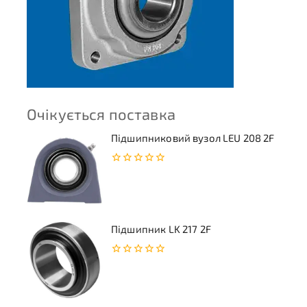
Очікується поставка
Підшипниковий вузол LEU 208 2F
0
з
5
Підшипник LK 217 2F
0
з
5