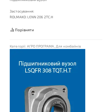
Застосування:
ROLMAKO: LENN 206 2TC.H
Порівняти
Категорії:
АГРО ПРОГРАМА
,
Для комбайнів