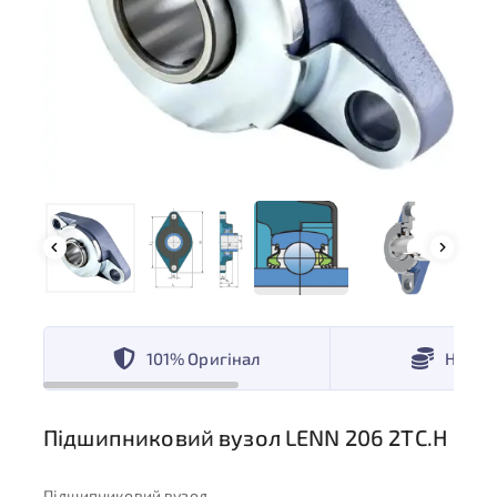
101% Оригінал
Низькі
Підшипниковий вузол LENN 206 2TC.H
Підшипниковий вузол