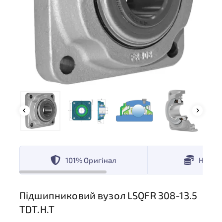
101% Оригінал
Низькі
Підшипниковий вузол LSQFR 308-13.5
TDT.H.T