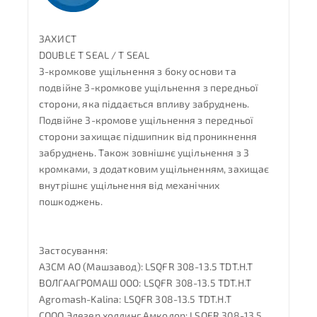
ЗАХИСТ
DOUBLE T SEAL / T SEAL
3-кромкове ущільнення з боку основи та
подвійне 3-кромкове ущільнення з передньої
сторони, яка піддається впливу забруднень.
Подвійне 3-кромове ущільнення з передньої
сторони захищає підшипник від проникнення
забруднень. Також зовнішнє ущільнення з 3
кромками, з додатковим ущільненням, захищає
внутрішнє ущільнення від механічних
пошкоджень.
Застосування:
АЗСМ АО (Машзавод): LSQFR 308-13.5 TDT.H.T
ВОЛГААГРОМАШ ООО: LSQFR 308-13.5 TDT.H.T
Agromash-Kalina: LSQFR 308-13.5 TDT.H.T
СООО Элезер холдинг Амкодор: LSQFR 308-13.5