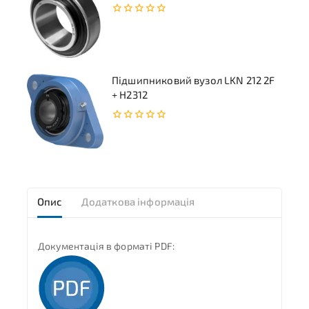
0
з
5
Підшипниковий вузол LKN 212 2F
+ H2312
0
з
5
Опис
Додаткова інформація
Документація в форматі PDF: