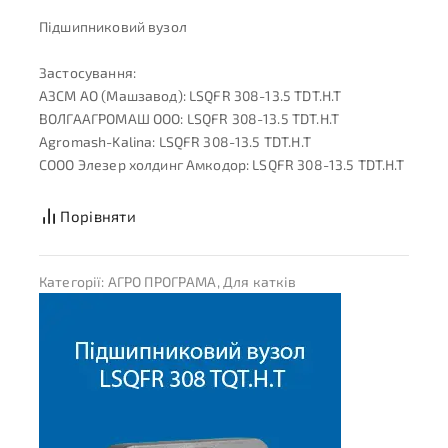
Підшипниковий вузол
Застосування:
АЗСМ АО (Машзавод): LSQFR 308-13.5 TDT.H.T
ВОЛГААГРОМАШ ООО: LSQFR 308-13.5 TDT.H.T
Agromash-Kalina: LSQFR 308-13.5 TDT.H.T
СООО Элезер холдинг Амкодор: LSQFR 308-13.5 TDT.H.T
Порівняти
Категорії:
АГРО ПРОГРАМА
,
Для катків