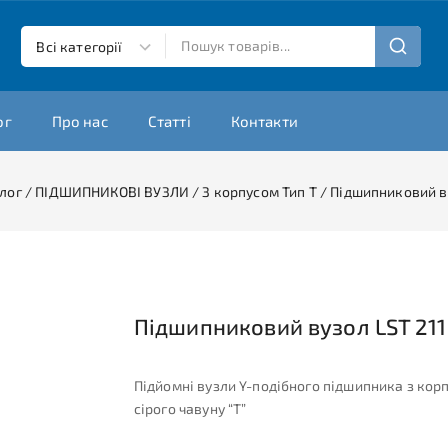
ог
Про нас
Статті
Контакти
лог
/
ПІДШИПНИКОВІ ВУЗЛИ
/
З корпусом Тип T
/
Підшипниковий ву
Підшипниковий вузол LST 211
Підйомні вузли Y-подібного підшипника з кор
сірого чавуну “T”