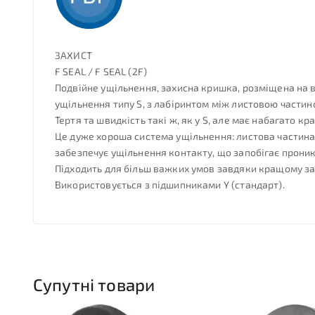
ЗАХИСТ
F SEAL / F SEAL (2F)
Подвійне ущільнення, захисна кришка, розміщена на в
ущільнення типу S, з лабіринтом між листовою части
Тертя та швидкість такі ж, як у S, але має набагато кр
Це дуже хороша система ущільнення: листова частина 
забезпечує ущільнення контакту, що запобігає проник
Підходить для більш важких умов завдяки кращому зах
Використовується з підшипниками Y (стандарт).
Супутні товари