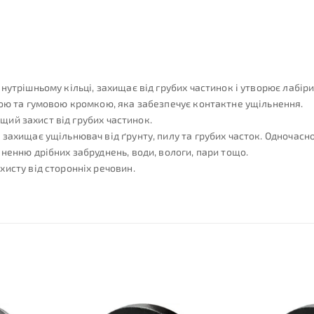
нутрішньому кільці, захищає від грубих частинок і утворює лабір
ною та гумовою кромкою, яка забезпечує контактне ущільнення.
ащий захист від грубих частинок.
захищає ущільнювач від ґрунту, пилу та грубих часток. Одночасн
ненню дрібних забруднень, води, вологи, пари тощо.
исту від сторонніх речовин.