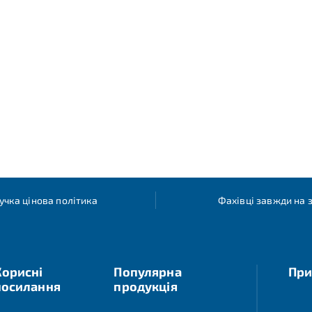
учка цінова політика
Фахівці завжди на з
Корисні
Популярна
При
посилання
продукція