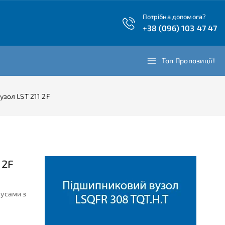
Потрібна допомога?
+38 (096) 103 47 47
Топ Пропозиції!
зол LST 211 2F
 2F
пусами з