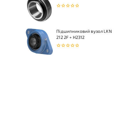
0
з
5
Підшипниковий вузол LKN
212 2F + H2312
0
з
5