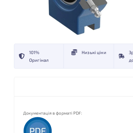
101%
Низькі ціни
З
Оригінал
д
Документація в форматі PDF: