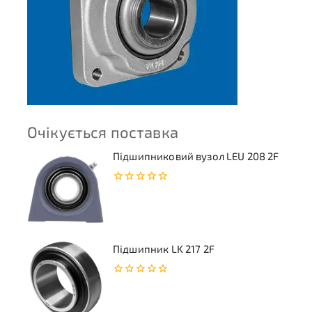
Очікується поставка
Підшипниковий вузол LEU 208 2F
0
з
5
Підшипник LK 217 2F
0
з
5