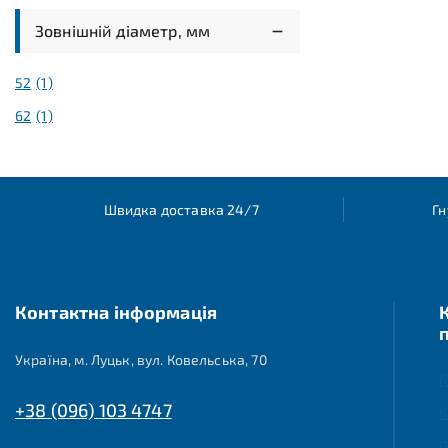
ORTHMAN
(1)
Зовнішній діаметр, мм
PEER
(2)
PFI
(1)
52
(1)
REMLINGER
(1)
62
(1)
SKF
(1)
SUNFLOWER
(1)
TIMKEN
(1)
Швидка доставка 24/7
Гн
Контактна інформація
Україна, м. Луцьк, вул. Ковельська, 70
Г
+38 (096) 103 4747
К
П