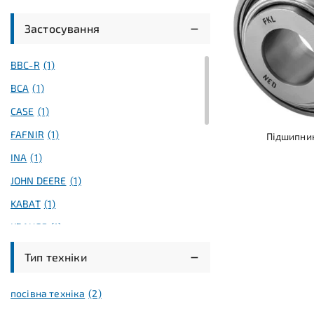
Застосування
BBC-R
(1)
BCA
(1)
CASE
(1)
FAFNIR
(1)
Підшипни
INA
(1)
JOHN DEERE
(1)
KABAT
(1)
KRAUSE
(1)
MARLISS
(1)
Тип техніки
NEW HOLLAND
(1)
посівна техніка
(2)
NTN
(1)