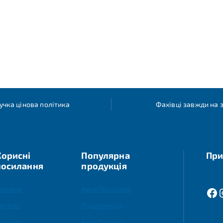
учка цінова політика
Фахівці завжди на з
Корисні
Популярна
При
посилання
продукція
оловна
Agro Програма
аталог
Підшипники
ро нас
Agro Ступиці