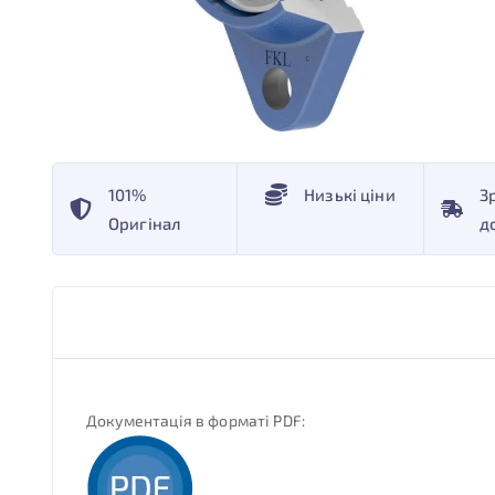
101%
Низькі ціни
З
Оригінал
д
Документація в форматі PDF: