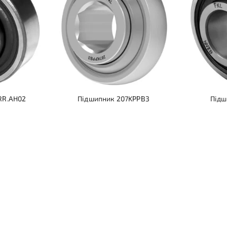
RR.AH02
Підшипник 207KPPB3
Підш