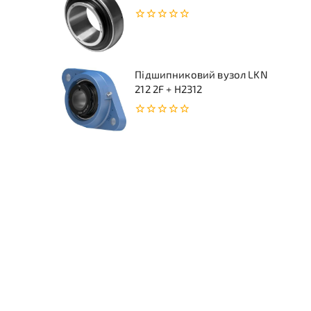
0
з
5
Підшипниковий вузол LKN
212 2F + H2312
0
з
5