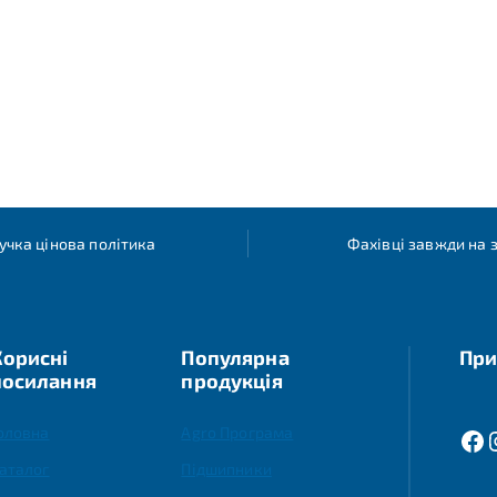
учка цінова політика
Фахівці завжди на з
Корисні
Популярна
При
посилання
продукція
оловна
Agro Програма
аталог
Підшипники