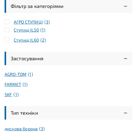
Фільтр за категоріями
АГРО СТУПИЦІ
(3)
Ступиці IL50
(1)
Ступиці IL60
(2)
Застосування
AGRO-TOM
(1)
FARMET
(1)
SKF
(1)
Тип техніки
дискова борона
(3)