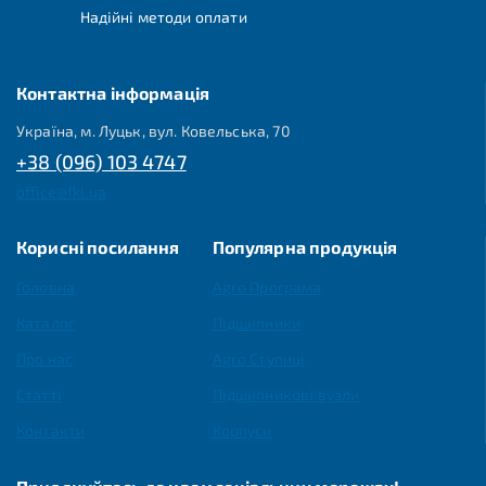
Надійні методи оплати
Контактна інформація
Україна, м. Луцьк, вул. Ковельська, 70
+38 (096) 103 4747
office@fkl.ua
Корисні посилання
Популярна продукція
Головна
Agro Програма
Каталог
Підшипники
Про нас
Agro Ступиці
Статті
Підшипникові вузли
Контакти
Корпуси