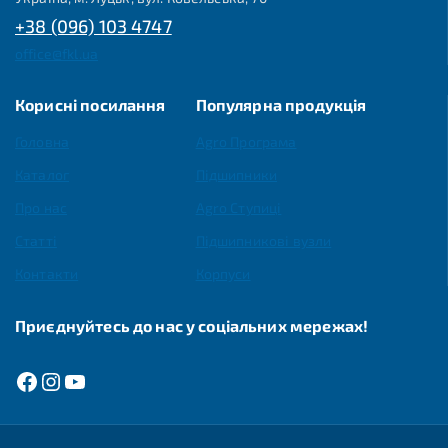
+38 (096) 103 4747
office@fkl.ua
Корисні посилання
Популярна продукція
Головна
Agro Програма
Каталог
Підшипники
Про нас
Agro Ступиці
Статті
Підшипникові вузли
Контакти
Корпуси
Приєднуйтесь до нас у соціальних мережах!