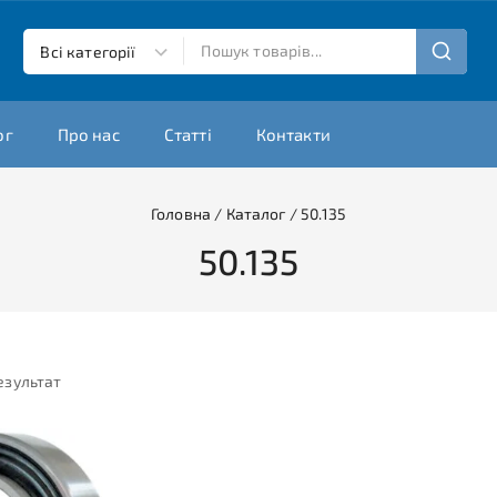
ог
Про нас
Статті
Контакти
Головна
/
Каталог
/
50.135
50.135
езультат