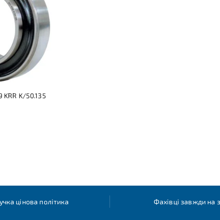
 KRR K/50.135
учка цінова політика
Фахівці завжди на з