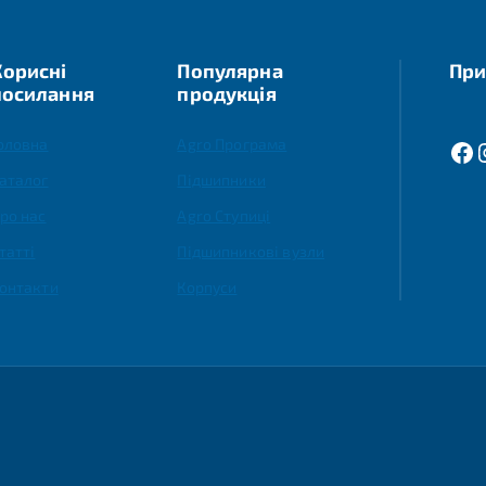
Корисні
Популярна
При
посилання
продукція
оловна
Agro Програма
аталог
Підшипники
ро нас
Agro Ступиці
татті
Підшипникові вузли
онтакти
Корпуси