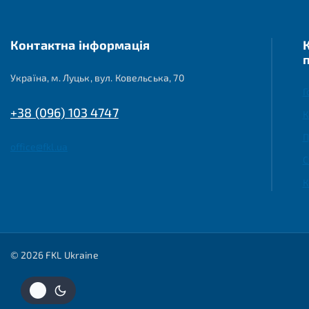
Контактна інформація
Україна, м. Луцьк, вул. Ковельська, 70
Г
+38 (096) 103 4747
К
П
office@fkl.ua
С
К
© 2026 FKL Ukraine