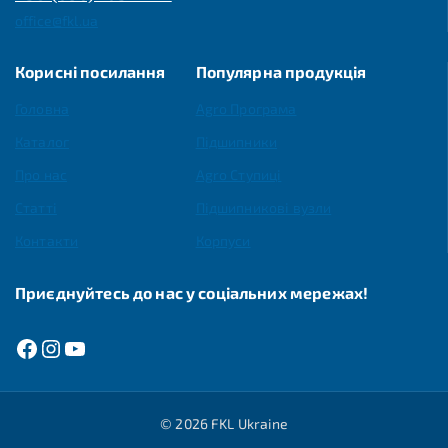
office@fkl.ua
Корисні посилання
Популярна продукція
Головна
Agro Програма
Каталог
Підшипники
Про нас
Agro Ступиці
Статті
Підшипникові вузли
Контакти
Корпуси
Приєднуйтесь до нас у соціальних мережах!
© 2026 FKL Ukraine