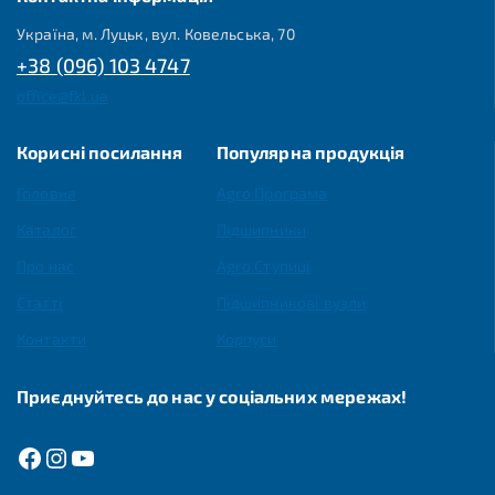
Україна, м. Луцьк, вул. Ковельська, 70
+38 (096) 103 4747
office@fkl.ua
Корисні посилання
Популярна продукція
Головна
Agro Програма
Каталог
Підшипники
Про нас
Agro Ступиці
Статті
Підшипникові вузли
Контакти
Корпуси
Приєднуйтесь до нас у соціальних мережах!