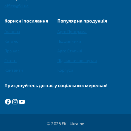
office@fkl.ua
Корисні посилання
Популярна продукція
Головна
Agro Програма
Каталог
Підшипники
Про нас
Agro Ступиці
Статті
Підшипникові вузли
Контакти
Корпуси
Приєднуйтесь до нас у соціальних мережах!
© 2026 FKL Ukraine