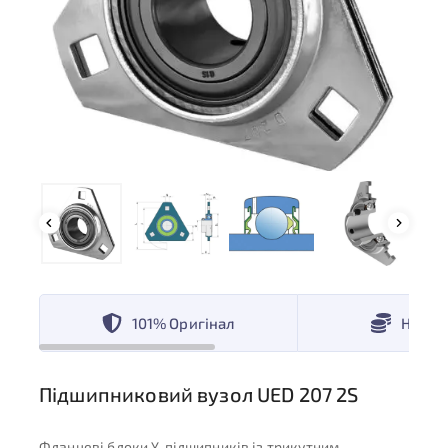
101% Оригінал
Низькі
Підшипниковий вузол UED 207 2S
Фланцеві блоки Y-підшипників із трикутним