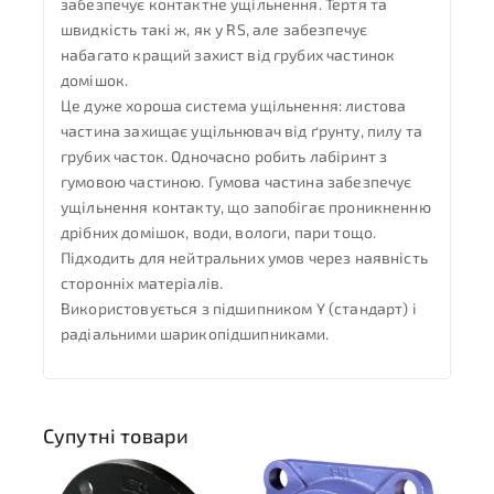
забезпечує контактне ущільнення. Тертя та
швидкість такі ж, як у RS, але забезпечує
набагато кращий захист від грубих частинок
домішок.
Це дуже хороша система ущільнення: листова
частина захищає ущільнювач від ґрунту, пилу та
грубих часток. Одночасно робить лабіринт з
гумовою частиною. Гумова частина забезпечує
ущільнення контакту, що запобігає проникненню
дрібних домішок, води, вологи, пари тощо.
Підходить для нейтральних умов через наявність
сторонніх матеріалів.
Використовується з підшипником Y (стандарт) і
радіальними шарикопідшипниками.
Супутні товари