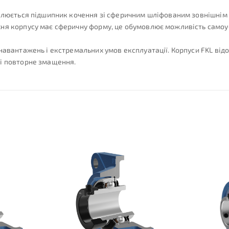
влюється підшипник кочення зі сферичним шліфованим зовнішнім к
хня корпусу має сферичну форму, це обумовлює можливість самоу
навантажень і екстремальних умов експлуатації. Корпуси FKL від
 і повторне змащення.