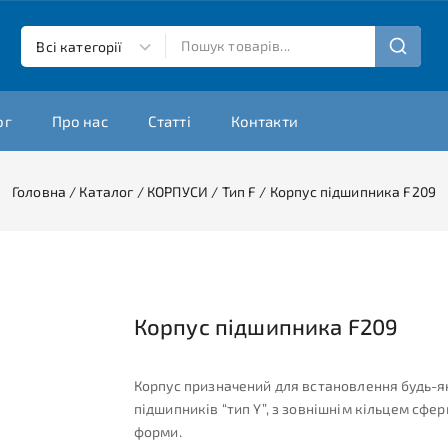
ог
Про нас
Статті
Контакти
Головна
/
Каталог
/
КОРПУСИ
/
Тип F
/
Корпус підшипника F209
Корпус підшипника F209
Корпус призначений для встановлення будь-я
підшипників “тип Y”, з зовнішнім кільцем сфер
форми.