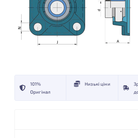
101%
Низькі ціни
З
Оригінал
д