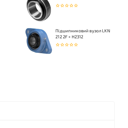
0
з
5
Підшипниковий вузол LKN
212 2F + H2312
0
з
5