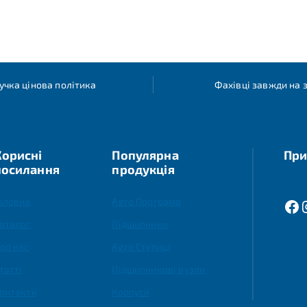
учка цінова політика
Фахівці завжди на з
Корисні
Популярна
При
посилання
продукція
оловна
Agro Програма
аталог
Підшипники
ро нас
Agro Ступиці
татті
Підшипникові вузли
онтакти
Корпуси