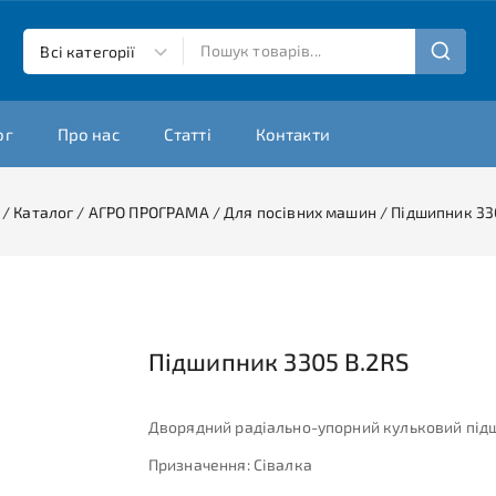
ог
Про нас
Статті
Контакти
/
Каталог
/
АГРО ПРОГРАМА
/
Для посівних машин
/
Підшипник 33
Підшипник 3305 B.2RS
Дворядний радіально-упорний кульковий під
Призначення: Сівалка