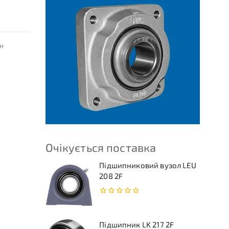
н
Очікується поставка
Підшипниковий вузол LEU
208 2F
0
з
5
Підшипник LK 217 2F