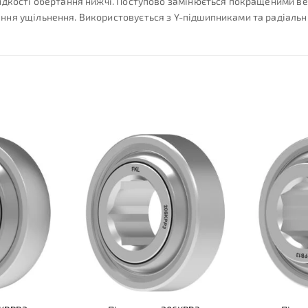
идкості обертання нижчі. Поступово замінюється покращеними вер
ння ущільнення. Використовується з Y-підшипниками та радіаль