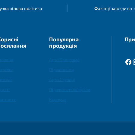
учка цінова політика
Фахівці завжди на з
Корисні
Популярна
При
посилання
продукція
оловна
Agro Програма
аталог
Підшипники
ро нас
Agro Ступиці
татті
Підшипникові вузли
онтакти
Корпуси