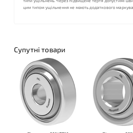
типи ущільнень. Через підвищене тертя допустимі шв
цим типом ущільнення не мають додаткового маркува
Супутні товари