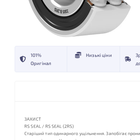
101%
Низькі ціни
З
Оригінал
д
ЗАХИСТ
RS SEAL / RS SEAL (2RS)
Старіший тип одинарного ущільнення. Запобігає прони