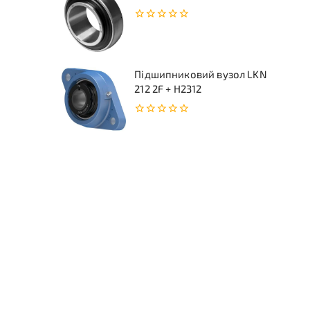
0
з
5
Підшипниковий вузол LKN
212 2F + H2312
0
з
5