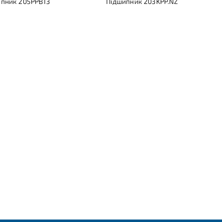
пник 205PPB13
Підшипник 203KPP.NZ