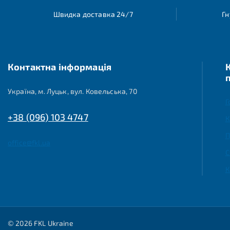
Швидка доставка 24/7
Гн
Контактна інформація
Україна, м. Луцьк, вул. Ковельська, 70
Г
+38 (096) 103 4747
К
П
office@fkl.ua
С
К
© 2026 FKL Ukraine