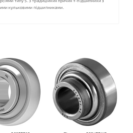
сіями типу S. З традиційних причин Y-підшипники з
ними кульковими підшипниками.