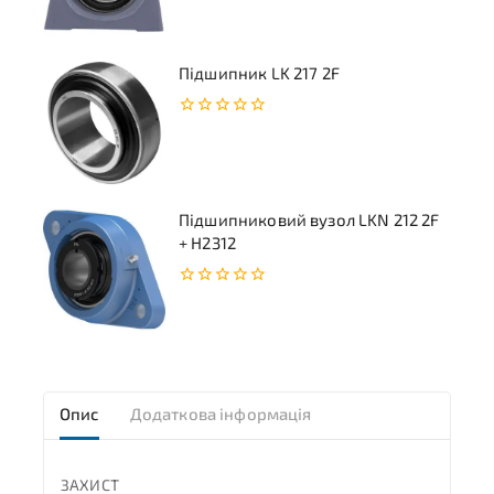
5
Підшипник LK 217 2F
0
з
5
Підшипниковий вузол LKN 212 2F
+ H2312
0
з
5
Опис
Додаткова інформація
ЗАХИСТ