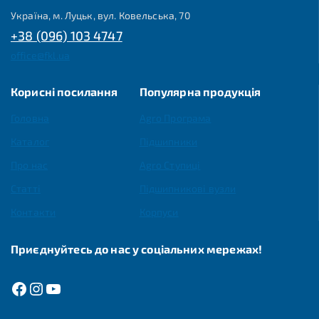
Україна, м. Луцьк, вул. Ковельська, 70
+38 (096) 103 4747
office@fkl.ua
Корисні посилання
Популярна продукція
Головна
Agro Програма
Каталог
Підшипники
Про нас
Agro Ступиці
Статті
Підшипникові вузли
Контакти
Корпуси
Приєднуйтесь до нас у соціальних мережах!