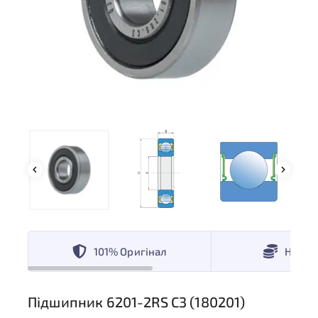
101% Оригінал
Низькі
Підшипник 6201-2RS С3 (180201)