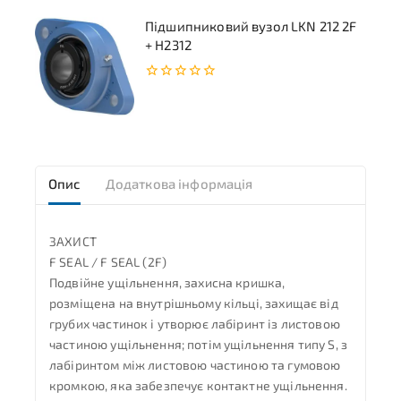
Підшипниковий вузол LKN 212 2F
+ H2312
0
з
5
Опис
Додаткова інформація
ЗАХИСТ
F SEAL / F SEAL (2F)
Подвійне ущільнення, захисна кришка,
розміщена на внутрішньому кільці, захищає від
грубих частинок і утворює лабіринт із листовою
частиною ущільнення; потім ущільнення типу S, з
лабіринтом між листовою частиною та гумовою
кромкою, яка забезпечує контактне ущільнення.