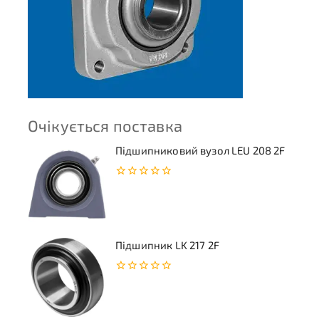
Очікується поставка
Підшипниковий вузол LEU 208 2F
0
з
5
Підшипник LK 217 2F
0
з
5