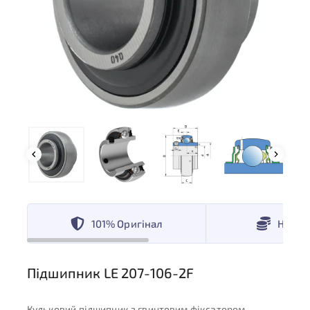
101% Оригінал
Низькі
Підшипник LE 207-106-2F
Кульковий підшипник з гвинтовим фіксатором