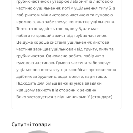
грубих частинок і утворює лабіринт із листовою
частиною ущільнення; потім ущільнення типу S, з
лабіринтом між листовою частиною та гумовою
кромкою, яка забезпечує контактне ущільнення.
Тертя та швидкість такі ж, як у S, але має
набагато кращий захист від грубих частинок.
Це дуже хороша система ущільнення: листова
частина захищає ущільнювач від ґрунту, пилу та
грубих часток. Одночасно робить лабіринт з
гумовою частиною. Гумова частина забезпечує
ущільнення контакту, що запобігає проникненню
дрібних забруднень, води, вологи, пари тощо.
Підходить для більш важких умов завдяки
кращому захисту від сторонніх речовин.
Використовується з підшипниками Y (стандарт).
Супутні товари