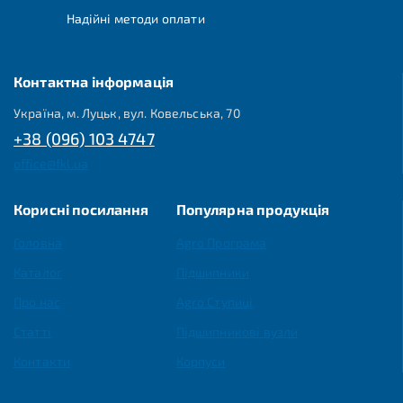
Надійні методи оплати
Контактна інформація
Україна, м. Луцьк, вул. Ковельська, 70
+38 (096) 103 4747
office@fkl.ua
Корисні посилання
Популярна продукція
Головна
Agro Програма
Каталог
Підшипники
Про нас
Agro Ступиці
Статті
Підшипникові вузли
Контакти
Корпуси