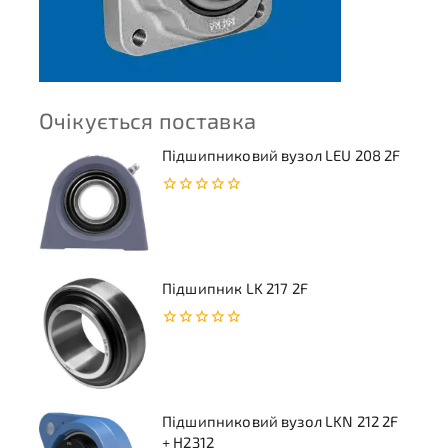
Очікується поставка
Підшипниковий вузол LEU 208 2F
0
з
5
Підшипник LK 217 2F
0
з
5
Підшипниковий вузол LKN 212 2F
+ H2312