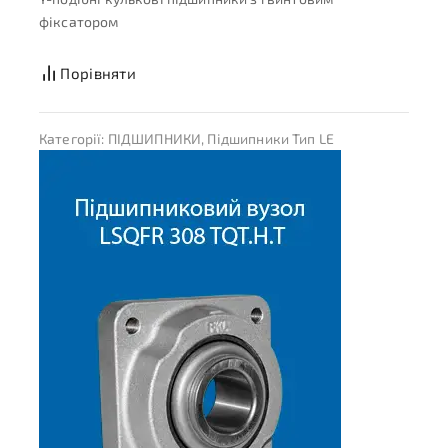
фіксатором
Порівняти
Категорії:
ПІДШИПНИКИ
,
Підшипники Тип LE