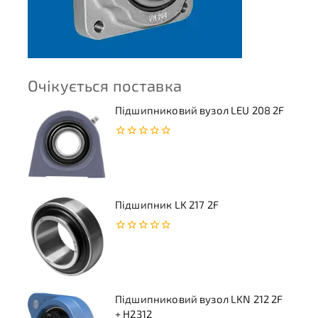
Очікується поставка
Підшипниковий вузол LEU 208 2F
0
з
5
Підшипник LK 217 2F
0
з
5
Підшипниковий вузол LKN 212 2F
+ H2312