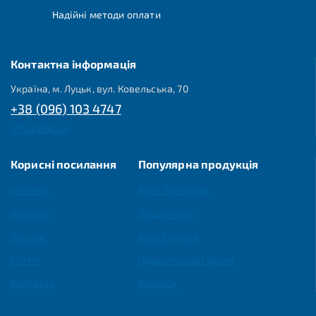
Надійні методи оплати
Контактна інформація
Україна, м. Луцьк, вул. Ковельська, 70
+38 (096) 103 4747
office@fkl.ua
Корисні посилання
Популярна продукція
Головна
Agro Програма
Каталог
Підшипники
Про нас
Agro Ступиці
Статті
Підшипникові вузли
Контакти
Корпуси