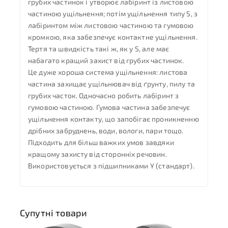
грубих частинок і утворює лабіринт із листовою
частиною ущільнення; потім ущільнення типу S, з
лабіринтом між листовою частиною та гумовою
кромкою, яка забезпечує контактне ущільнення.
Тертя та швидкість такі ж, як у S, але має
набагато кращий захист від грубих частинок.
Це дуже хороша система ущільнення: листова
частина захищає ущільнювач від ґрунту, пилу та
грубих часток. Одночасно робить лабіринт з
гумовою частиною. Гумова частина забезпечує
ущільнення контакту, що запобігає проникненню
дрібних забруднень, води, вологи, пари тощо.
Підходить для більш важких умов завдяки
кращому захисту від сторонніх речовин.
Використовується з підшипниками Y (стандарт).
Супутні товари