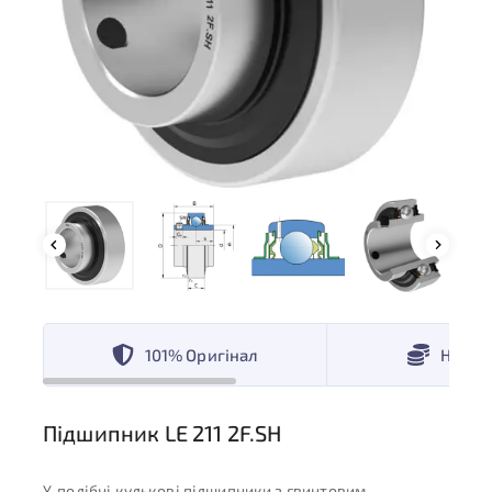
101% Оригінал
Низькі
Підшипник LE 211 2F.SH
Y-подібні кулькові підшипники з гвинтовим