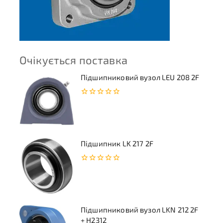
Очікується поставка
Підшипниковий вузол LEU 208 2F
0
з
5
Підшипник LK 217 2F
0
з
5
Підшипниковий вузол LKN 212 2F
+ H2312