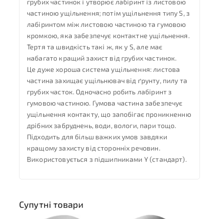
грубих частинок і утворює лабіринт із листовою
частиною ущільнення; потім ущільнення типу S, з
лабіринтом між листовою частиною та гумовою
кромкою, яка забезпечує контактне ущільнення.
Тертя та швидкість такі ж, як у S, але має
набагато кращий захист від грубих частинок.
Це дуже хороша система ущільнення: листова
частина захищає ущільнювач від ґрунту, пилу та
грубих часток. Одночасно робить лабіринт з
гумовою частиною. Гумова частина забезпечує
ущільнення контакту, що запобігає проникненню
дрібних забруднень, води, вологи, пари тощо.
Підходить для більш важких умов завдяки
кращому захисту від сторонніх речовин.
Використовується з підшипниками Y (стандарт).
Супутні товари