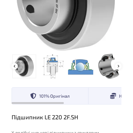
101% Оригінал
Низькі
Підшипник LE 220 2F.SH
Y-подібні кулькові підшипники з гвинтовим