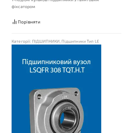
фіксатором
Порівняти
Категорії:
ПІДШИПНИКИ
,
Підшипники Тип LE