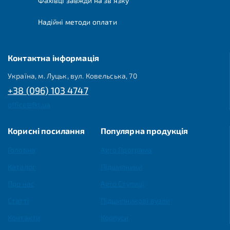
Фахівці завжди на зв'язку
Надійні методи оплати
Контактна інформація
Україна, м. Луцьк, вул. Ковельська, 70
+38 (096) 103 4747
office@fkl.ua
Корисні посилання
Популярна продукція
Головна
Agro Програма
Каталог
Підшипники
Про нас
Agro Ступиці
Статті
Підшипникові вузли
Контакти
Корпуси