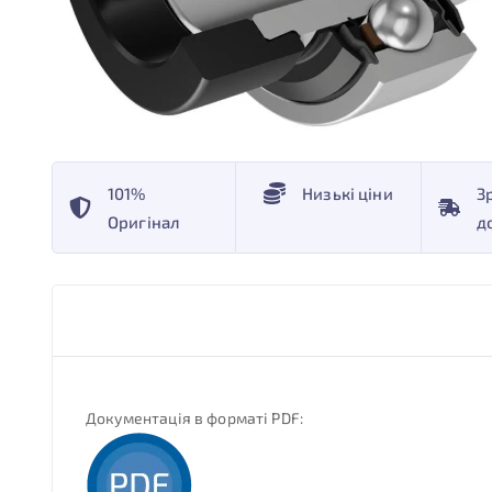
101%
Низькі ціни
З
Оригінал
д
Документація в форматі PDF: