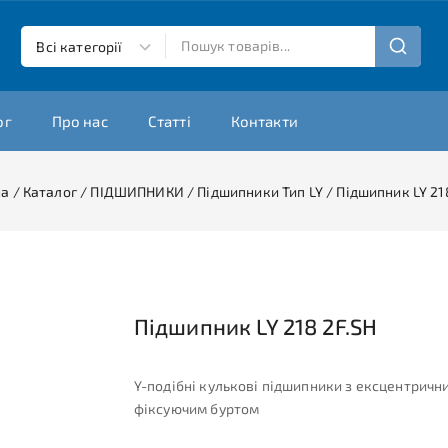
ог
Про нас
Статті
Контакти
на
/
Каталог
/
ПІДШИПНИКИ
/
Підшипники Тип LY
/
Підшипник LY 21
Підшипник LY 218 2F.SH
Y-подібні кулькові підшипники з ексцентричн
фіксуючим буртом