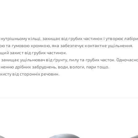
нутрішньому кільці, захищає від грубих частинок і утворює лабір
ною та гумовою кромкою, яка забезпечує контактне ущільнення.
ащий захист від грубих частинок.
захищає ущільнювач від ґрунту, пилу та грубих часток. Одночасн
ненню дрібних забруднень, води, вологи, пари тощо.
исту від сторонніх речовин.