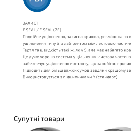
ЗАХИСТ
F SEAL / F SEAL (2F)
Подвійне ущільнення, захисна кришка, розміщена на в
ущільнення типу S, з лабіринтом між листовою части
Тертя та швидкість такі ж, як у S, але має набагато кр
Це дуже хороша система ущільнення: листова частина 
забезпечує ущільнення контакту, що запобігає проник
Підходить для більш важких умов завдяки кращому зах
Використовується з підшипниками Y (стандарт).
Супутні товари