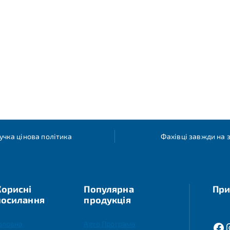
учка цінова політика
Фахівці завжди на з
Корисні
Популярна
При
посилання
продукція
оловна
Agro Програма