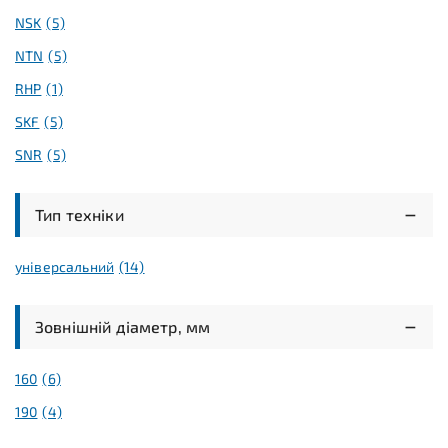
NSK
(5)
NTN
(5)
RHP
(1)
SKF
(5)
SNR
(5)
Тип техніки
універсальний
(14)
Зовнішній діаметр, мм
160
(6)
190
(4)