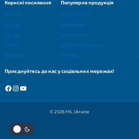
Корисні посилання
Популярна продукція
Головна
Agro Програма
Каталог
Підшипники
Про нас
Agro Ступиці
Статті
Підшипникові вузли
Контакти
Корпуси
Приєднуйтесь до нас у соціальних мережах!
© 2026 FKL Ukraine