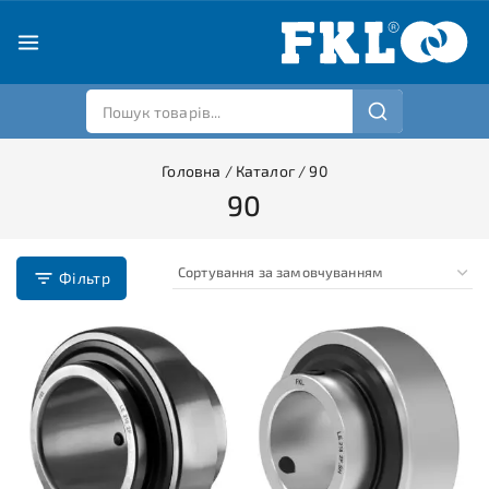
Головна
/
Каталог
/
90
90
Фільтр