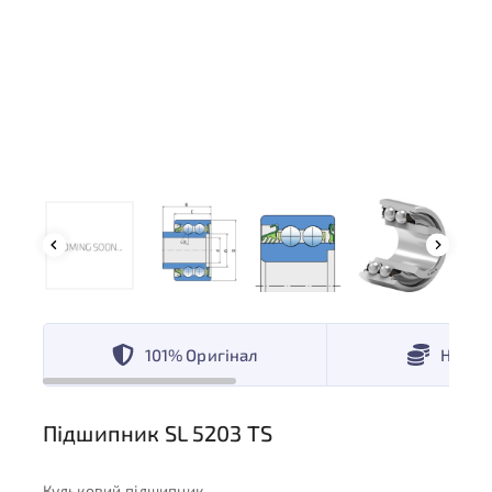
101% Оригінал
Низькі
Підшипник SL 5203 TS
Кульковий підшипник.