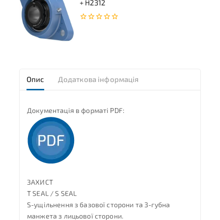
+ H2312
0
з
5
Опис
Додаткова інформація
Документація в форматі PDF:
ЗАХИСТ
T SEAL / S SEAL
S-ущільнення з базової сторони та 3-губна
манжета з лицьової сторони.