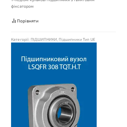
фіксатором
Порівняти
Категорії:
ПІДШИПНИКИ
,
Підшипники Тип UE