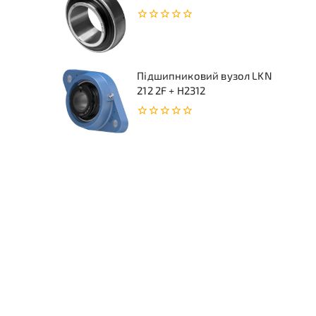
0
з
5
Підшипниковий вузол LKN
212 2F + H2312
0
з
5