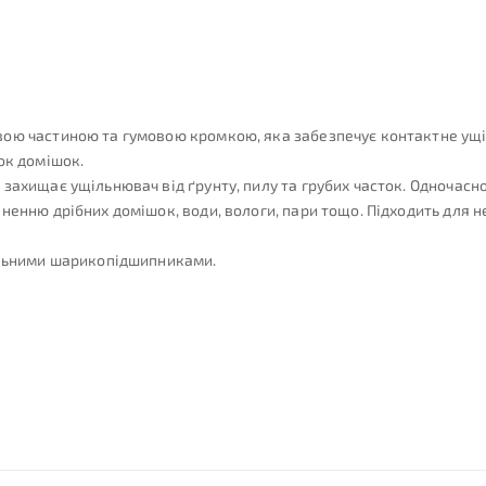
ю частиною та гумовою кромкою, яка забезпечує контактне ущільн
ок домішок.
захищає ущільнювач від ґрунту, пилу та грубих часток. Одночасн
ненню дрібних домішок, води, вологи, пари тощо. Підходить для н
альними шарикопідшипниками.