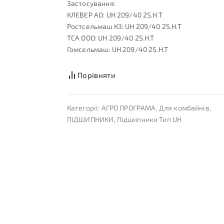
Застосування:
КЛЕВЕР АО: UH 209/40 2S.H.T
Ростсельмаш КЗ: UH 209/40 2S.H.T
ТСА ООО: UH 209/40 2S.H.T
Гомсельмаш: UH 209/40 2S.H.T
Порівняти
Категорії:
АГРО ПРОГРАМА
,
Для комбайнів
,
ПІДШИПНИКИ
,
Підшипники Тип UH