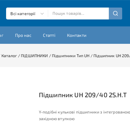
ог
Про нас
Статті
Контакти
/
Каталог
/
ПІДШИПНИКИ
/
Підшипники Тип UH
/
Підшипник UH 209/
Підшипник UH 209/40 2S.H.T
Y-подібні кулькові підшипники з інтегровано
західною втулкою