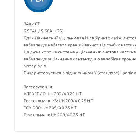
ЗАХИСТ
S SEAL / S SEAL (2S)
Один манжетний ущільнювач із лабіринтом між листово
забезпечує набагато кращий захист від грубих частин
Це дуже хороша система ущільнення: листова частина 
забезпечує ущільнення контакту, що запобігає проник
матеріалів.
Використовується з підшипником Y (стандарт) і раді
Застосування:
КЛЕВЕР АО: UH 209/40 2S.H.T
Ростсельмаш КЗ: UH 209/40 2S.H.T
ТСА ООО: UH 209/40 2S.H.T
Гомсельмаш: UH 209/40 2S.H.T