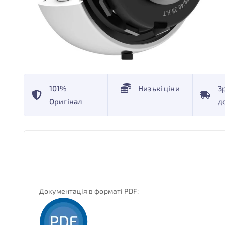
101%
Низькі ціни
З
Оригінал
д
Документація в форматі PDF: