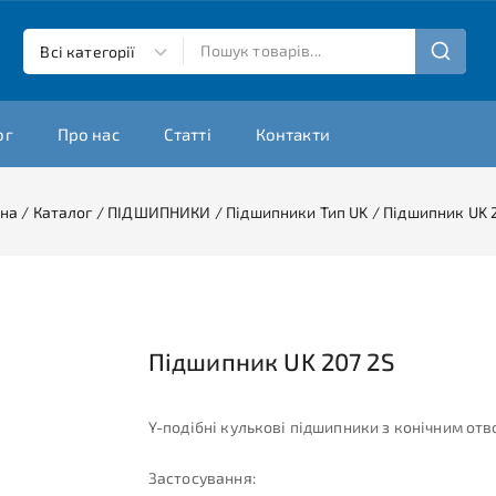
ог
Про нас
Статті
Контакти
вна
/
Каталог
/
ПІДШИПНИКИ
/
Підшипники Тип UK
/
Підшипник UK 
Підшипник UK 207 2S
Y-подібні кулькові підшипники з конічним от
Застосування: