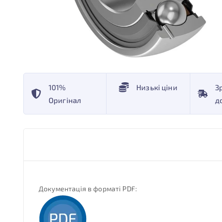
101%
Низькі ціни
З
Оригінал
д
Документація в форматі PDF: