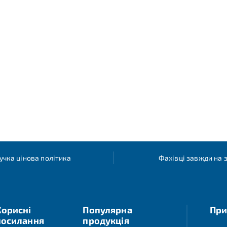
учка цінова політика
Фахівці завжди на з
Корисні
Популярна
При
посилання
продукція