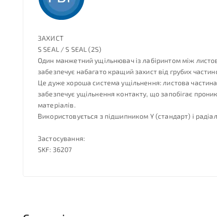
ЗАХИСТ
S SEAL / S SEAL (2S)
Один манжетний ущільнювач із лабіринтом між листово
забезпечує набагато кращий захист від грубих частин
Це дуже хороша система ущільнення: листова частина 
забезпечує ущільнення контакту, що запобігає проник
матеріалів.
Використовується з підшипником Y (стандарт) і раді
Застосування:
SKF: 36207