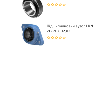
0
з
5
Підшипниковий вузол LKN
212 2F + H2312
0
з
5