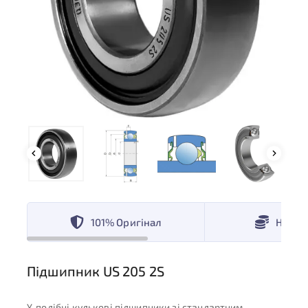
101% Оригінал
Низькі
Підшипник US 205 2S
Y-подібні кулькові підшипники зі стандартним