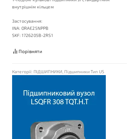
внутрішнім кільцем
Застосування:
INA: ORAE25NPPB
SKF: 1726205B-2RS1
Порівняти
Категорії:
ПІДШИПНИКИ
,
Підшипники Тип US