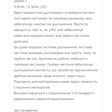
ЗАХИСТ
S SEAL / S SEAL (2S)
Один манжетний ущільнювач із лабіринтом між
листовою частиною та гумовою кромкою, яка
забезпечує контактне ущільнення. Тертя та
швидкість такі ж, як у RS, але забезпечує
набагато кращий захист від грубих частинок
домішок.
Це дуже хороша система ущільнення: листова
частина захищає ущільнювач від ґрунту, пилу та
грубих часток. Одночасно робить лабіринт з
гумовою частиною. Гумова частина забезпечує
ущільнення контакту, що запобігає проникненню
дрібних домішок, води, вологи, пари тощо.
Підходить для нейтральних умов через наявність
сторонніх матеріалів.
Використовується з підшипником Y (стандарт) і
радіальними шарикопідшипниками.
Застосування: