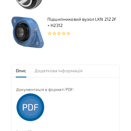
5
Підшипниковий вузол LKN 212 2F
+ H2312
0
з
5
Опис
Додаткова інформація
Документація в форматі PDF: