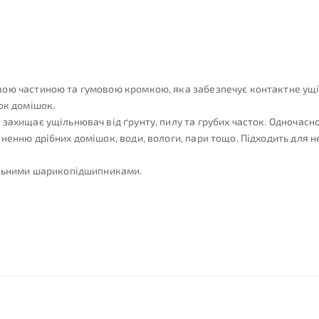
ю частиною та гумовою кромкою, яка забезпечує контактне ущільн
ок домішок.
захищає ущільнювач від ґрунту, пилу та грубих часток. Одночасн
ненню дрібних домішок, води, вологи, пари тощо. Підходить для н
альними шарикопідшипниками.