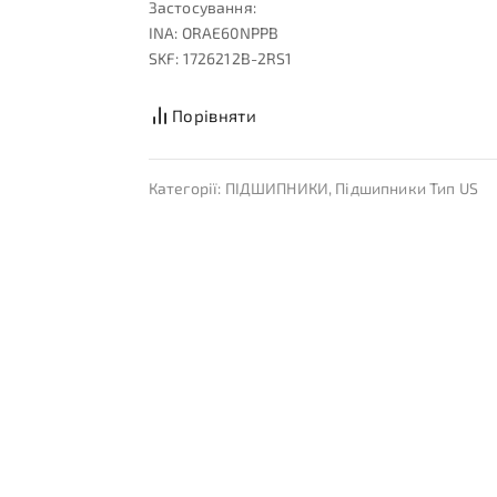
Застосування:
INA: ORAE60NPPB
SKF: 1726212B-2RS1
Порівняти
Категорії:
ПІДШИПНИКИ
,
Підшипники Тип US