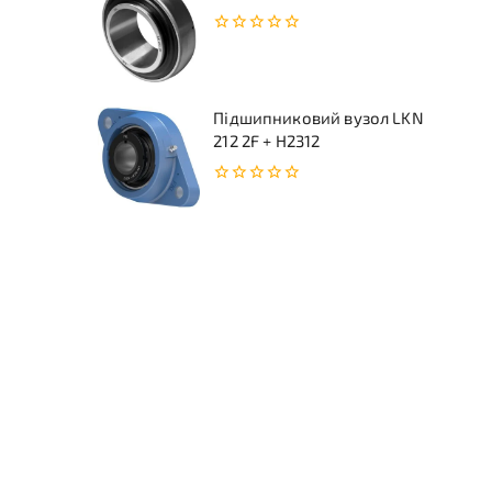
0
з
5
Підшипниковий вузол LKN
212 2F + H2312
0
з
5