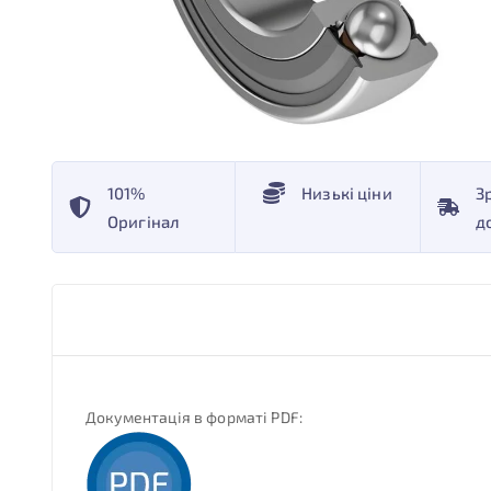
101%
Низькі ціни
З
Оригінал
д
Документація в форматі PDF: