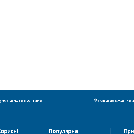
учка цінова політика
Фахівці завжди на з
Корисні
Популярна
При