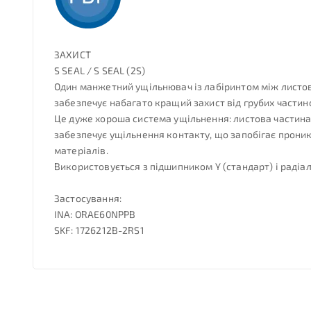
ЗАХИСТ
S SEAL / S SEAL (2S)
Один манжетний ущільнювач із лабіринтом між листово
забезпечує набагато кращий захист від грубих частин
Це дуже хороша система ущільнення: листова частина 
забезпечує ущільнення контакту, що запобігає проник
матеріалів.
Використовується з підшипником Y (стандарт) і раді
Застосування:
INA: ORAE60NPPB
SKF: 1726212B-2RS1