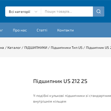
ог
Про нас
Статті
Контакти
вна
/
Каталог
/
ПІДШИПНИКИ
/
Підшипники Тип US
/
Підшипник US 
Підшипник US 212 2S
Y-подібні кулькові підшипники зі стандартни
внутрішнім кільцем