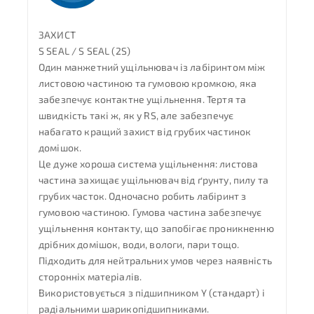
ЗАХИСТ
S SEAL / S SEAL (2S)
Один манжетний ущільнювач із лабіринтом між
листовою частиною та гумовою кромкою, яка
забезпечує контактне ущільнення. Тертя та
швидкість такі ж, як у RS, але забезпечує
набагато кращий захист від грубих частинок
домішок.
Це дуже хороша система ущільнення: листова
частина захищає ущільнювач від ґрунту, пилу та
грубих часток. Одночасно робить лабіринт з
гумовою частиною. Гумова частина забезпечує
ущільнення контакту, що запобігає проникненню
дрібних домішок, води, вологи, пари тощо.
Підходить для нейтральних умов через наявність
сторонніх матеріалів.
Використовується з підшипником Y (стандарт) і
радіальними шарикопідшипниками.