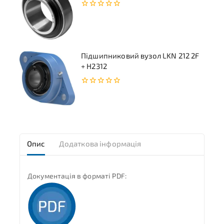
0
з
5
Підшипниковий вузол LKN 212 2F
+ H2312
0
з
5
Опис
Додаткова інформація
Документація в форматі PDF: