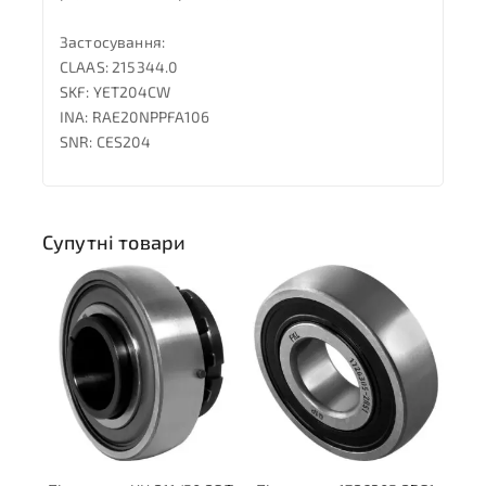
Застосування:
CLAAS: 215344.0
SKF: YET204CW
INA: RAE20NPPFA106
SNR: CES204
Супутні товари