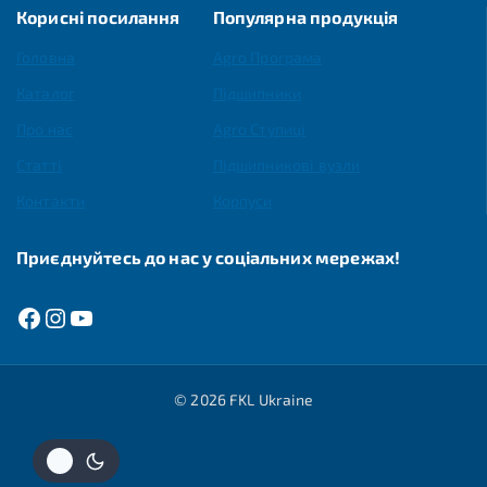
Корисні посилання
Популярна продукція
Головна
Agro Програма
Каталог
Підшипники
Про нас
Agro Ступиці
Статті
Підшипникові вузли
Контакти
Корпуси
Приєднуйтесь до нас у соціальних мережах!
© 2026 FKL Ukraine