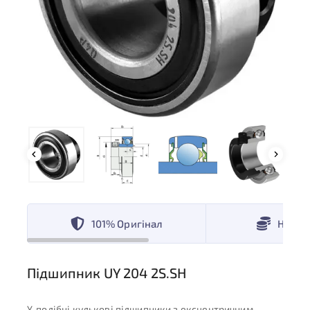
101% Оригінал
Низькі
Підшипник UY 204 2S.SH
Y-подібні кулькові підшипники з ексцентричним