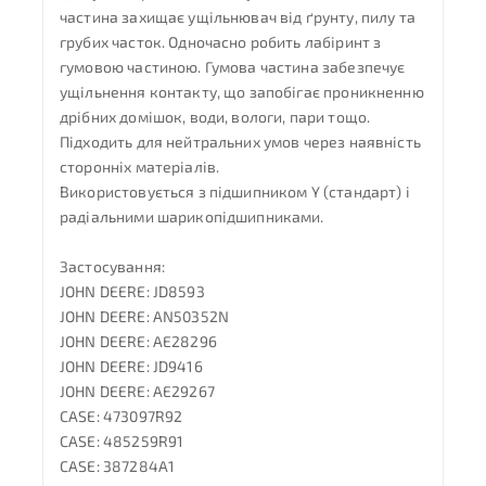
частина захищає ущільнювач від ґрунту, пилу та
грубих часток. Одночасно робить лабіринт з
гумовою частиною. Гумова частина забезпечує
ущільнення контакту, що запобігає проникненню
дрібних домішок, води, вологи, пари тощо.
Підходить для нейтральних умов через наявність
сторонніх матеріалів.
Використовується з підшипником Y (стандарт) і
радіальними шарикопідшипниками.
Застосування:
JOHN DEERE: JD8593
JOHN DEERE: AN50352N
JOHN DEERE: AE28296
JOHN DEERE: JD9416
JOHN DEERE: AE29267
CASE: 473097R92
CASE: 485259R91
CASE: 387284A1