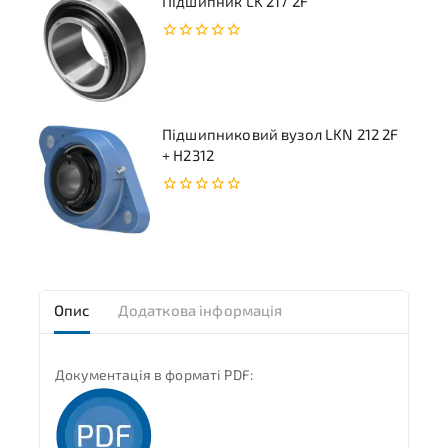
Підшипник LK 217 2F
0
з
5
Підшипниковий вузол LKN 212 2F
+ H2312
0
з
5
Опис
Додаткова інформація
Документація в форматі PDF: