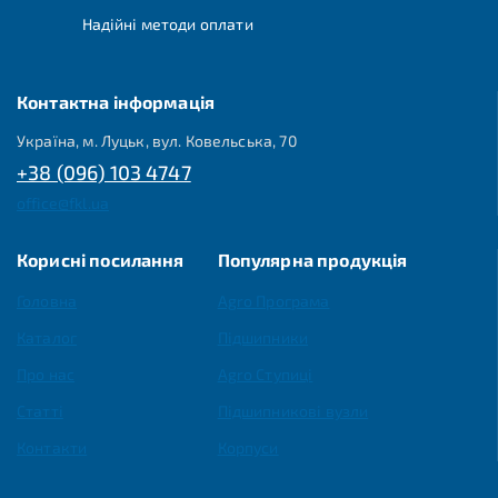
Надійні методи оплати
Контактна інформація
Україна, м. Луцьк, вул. Ковельська, 70
+38 (096) 103 4747
office@fkl.ua
Корисні посилання
Популярна продукція
Головна
Agro Програма
Каталог
Підшипники
Про нас
Agro Ступиці
Статті
Підшипникові вузли
Контакти
Корпуси