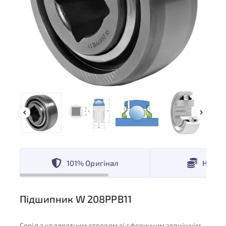
101% Оригінал
Низькі
Підшипник W 208PPB11
Серія з квадратним отвором зі сферичним зовнішнім