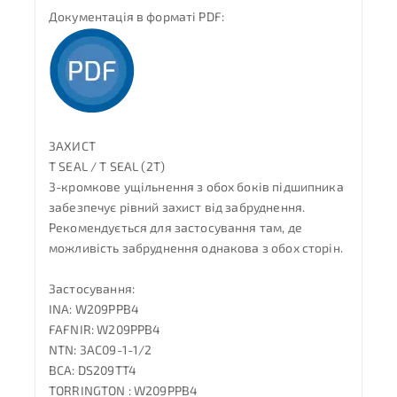
Документація в форматі PDF:
ЗАХИСТ
T SEAL / T SEAL (2T)
3-кромкове ущільнення з обох боків підшипника
забезпечує рівний захист від забруднення.
Рекомендується для застосування там, де
можливість забруднення однакова з обох сторін.
Застосування:
INA: W209PPB4
FAFNIR: W209PPB4
NTN: 3AC09-1-1/2
BCA: DS209TT4
TORRINGTON : W209PPB4