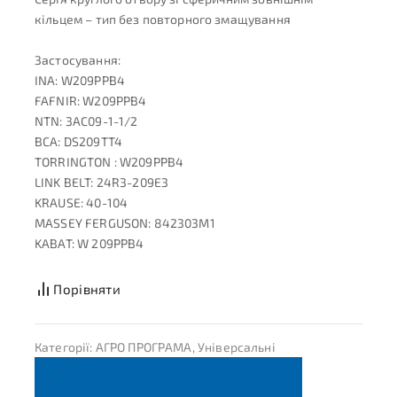
кільцем – тип без повторного змащування
Застосування:
INA: W209PPB4
FAFNIR: W209PPB4
NTN: 3AC09-1-1/2
BCA: DS209TT4
TORRINGTON : W209PPB4
LINK BELT: 24R3-209E3
KRAUSE: 40-104
MASSEY FERGUSON: 842303M1
KABAT: W 209PPB4
Порівняти
Категорії:
АГРО ПРОГРАМА
,
Універсальні