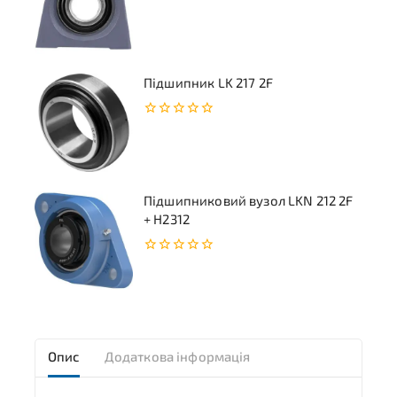
0
з
5
Підшипник LK 217 2F
0
з
5
Підшипниковий вузол LKN 212 2F
+ H2312
0
з
5
Опис
Додаткова інформація