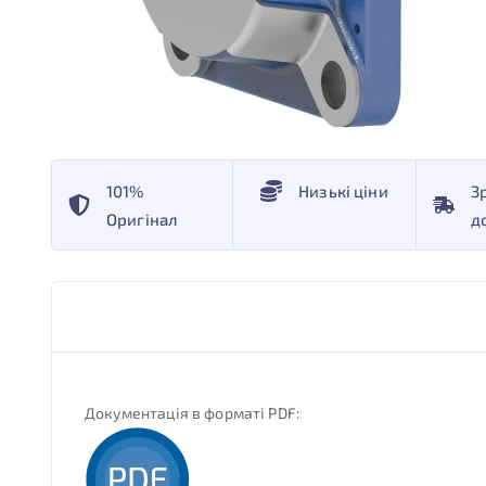
101%
Низькі ціни
З
Оригінал
д
Документація в форматі PDF: