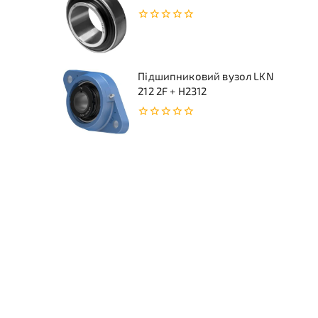
0
з
5
Підшипниковий вузол LKN
212 2F + H2312
0
з
5