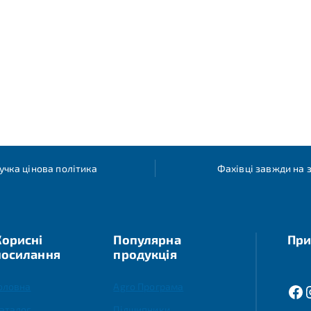
учка цінова політика
Фахівці завжди на з
Корисні
Популярна
При
посилання
продукція
оловна
Agro Програма
аталог
Підшипники