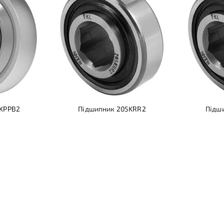
5KPPB2
Підшипник 205KRR2
Підш