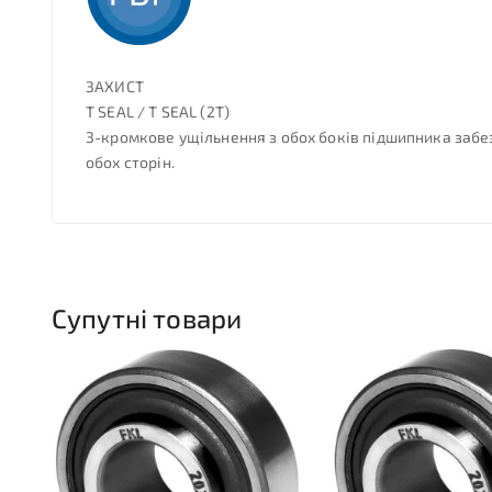
ЗАХИСТ
T SEAL / T SEAL (2T)
3-кромкове ущільнення з обох боків підшипника забез
обох сторін.
Супутні товари