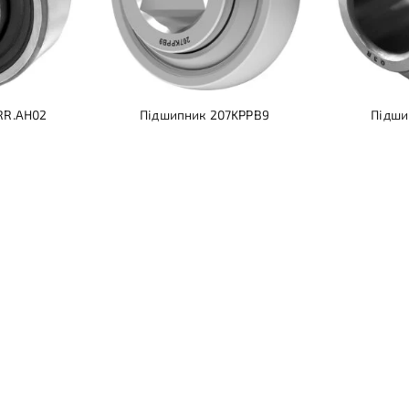
RR.AH02
Підшипник 207KPPB9
Підши