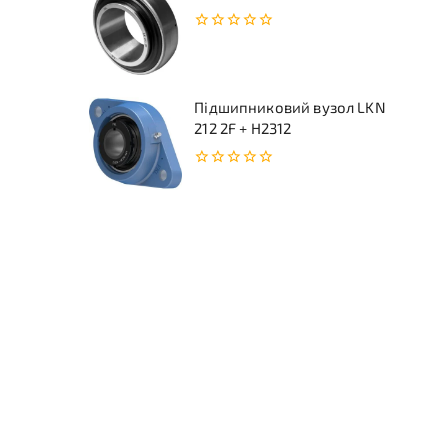
0
з
5
Підшипниковий вузол LKN
212 2F + H2312
0
з
5