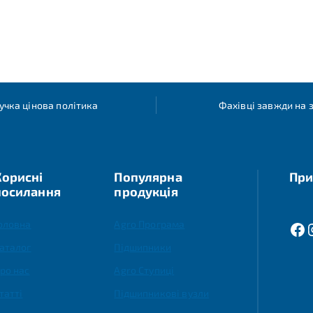
учка цінова політика
Фахівці завжди на з
Корисні
Популярна
При
посилання
продукція
оловна
Agro Програма
аталог
Підшипники
ро нас
Agro Ступиці
татті
Підшипникові вузли