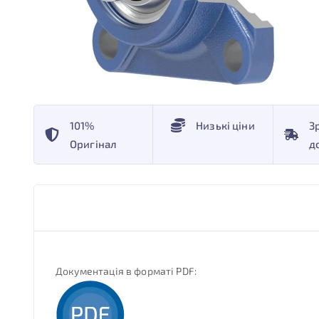
101%
Низькі ціни
З
Оригінал
д
Документація в форматі PDF: