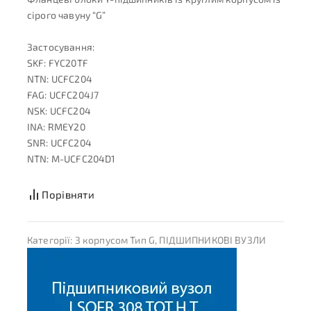
сірого чавуну “G”
Застосування:
SKF: FYC20TF
NTN: UCFC204
FAG: UCFC204J7
NSK: UCFC204
INA: RMEY20
SNR: UCFC204
NTN: M-UCFC204D1
Порівняти
Категорії:
З корпусом Тип G
,
ПІДШИПНИКОВІ ВУЗЛИ