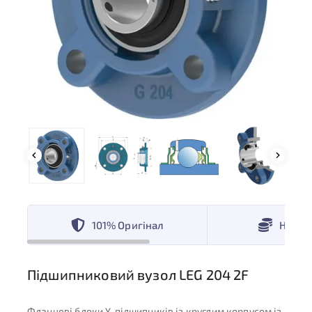
101% Оригінал
Низькі
Підшипниковий вузол LEG 204 2F
Фланцеві блоки Y-підшипників із круглим корпусом із