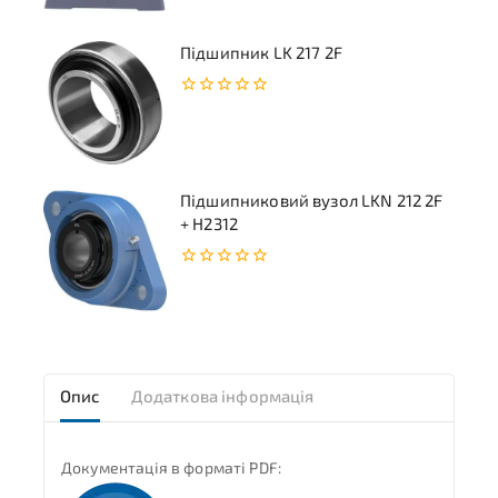
Підшипник LK 217 2F
0
з
5
Підшипниковий вузол LKN 212 2F
+ H2312
0
з
5
Опис
Додаткова інформація
Документація в форматі PDF: