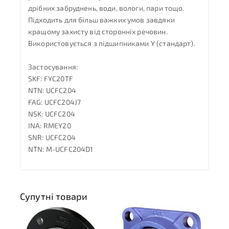
дрібних забруднень, води, вологи, пари тощо.
Підходить для більш важких умов завдяки
кращому захисту від сторонніх речовин.
Використовується з підшипниками Y (стандарт).
Застосування:
SKF: FYC20TF
NTN: UCFC204
FAG: UCFC204J7
NSK: UCFC204
INA: RMEY20
SNR: UCFC204
NTN: M-UCFC204D1
Супутні товари