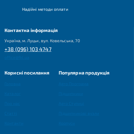
Надійні методи оплати
Контактна інформація
Україна, м. Луцьк, вул. Ковельська, 70
+38 (096) 103 4747
office@fkl.ua
Корисні посилання
Популярна продукція
Головна
Agro Програма
Каталог
Підшипники
Про нас
Agro Ступиці
Статті
Підшипникові вузли
Контакти
Корпуси