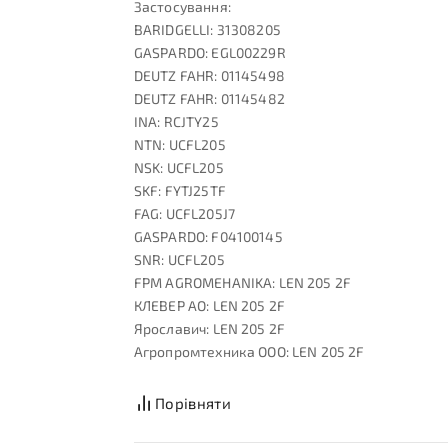
Застосування:
BARIDGELLI: 31308205
GASPARDO: EGL00229R
DEUTZ FAHR: 01145498
DEUTZ FAHR: 01145482
INA: RCJTY25
NTN: UCFL205
NSK: UCFL205
SKF: FYTJ25TF
FAG: UCFL205J7
GASPARDO: F04100145
SNR: UCFL205
FPM AGROMEHANIKA: LEN 205 2F
КЛЕВЕР АО: LEN 205 2F
Ярославич: LEN 205 2F
Агропромтехника ООО: LEN 205 2F
Порівняти