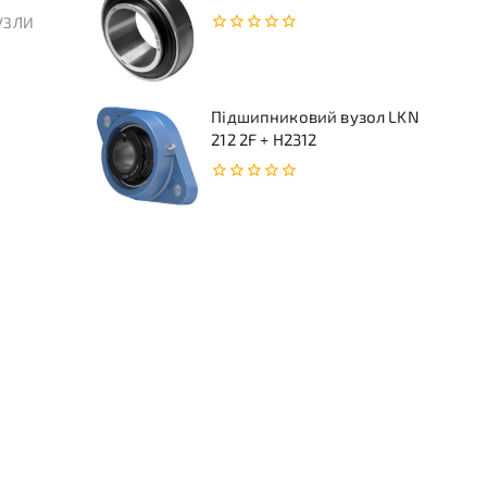
УЗЛИ
0
з
5
Підшипниковий вузол LKN
212 2F + H2312
0
з
5