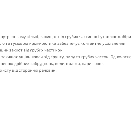
нутрішньому кільці, захищає від грубих частинок і утворює лабір
ною та гумовою кромкою, яка забезпечує контактне ущільнення.
ащий захист від грубих частинок.
захищає ущільнювач від ґрунту, пилу та грубих часток. Одночасн
ненню дрібних забруднень, води, вологи, пари тощо.
исту від сторонніх речовин.