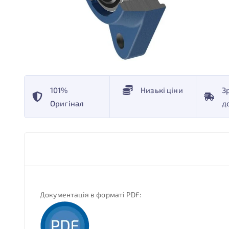
101%
Низькі ціни
З
Оригінал
д
Документація в форматі PDF: