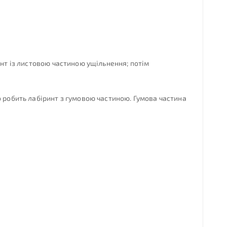
инт із листовою частиною ущільнення; потім
о робить лабіринт з гумовою частиною. Гумова частина