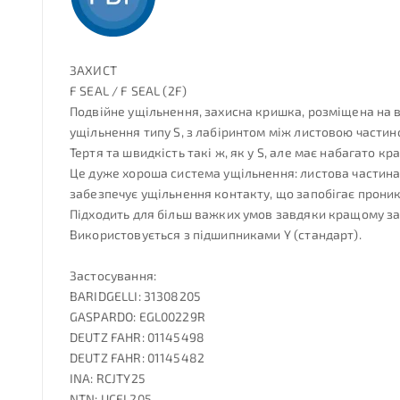
ЗАХИСТ
F SEAL / F SEAL (2F)
Подвійне ущільнення, захисна кришка, розміщена на в
ущільнення типу S, з лабіринтом між листовою части
Тертя та швидкість такі ж, як у S, але має набагато кр
Це дуже хороша система ущільнення: листова частина 
забезпечує ущільнення контакту, що запобігає проник
Підходить для більш важких умов завдяки кращому зах
Використовується з підшипниками Y (стандарт).
Застосування:
BARIDGELLI: 31308205
GASPARDO: EGL00229R
DEUTZ FAHR: 01145498
DEUTZ FAHR: 01145482
INA: RCJTY25
NTN: UCFL205