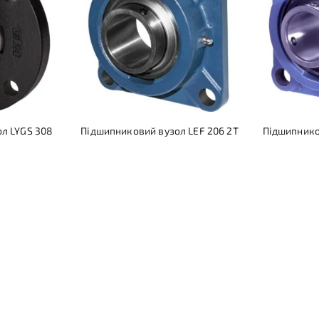
л LYGS 308
Підшипниковий вузол LEF 206 2T
Підшипнико