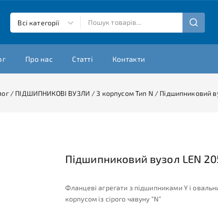
ог
Про нас
Статті
Контакти
лог
/
ПІДШИПНИКОВІ ВУЗЛИ
/
З корпусом Тип N
/
Підшипниковий ву
Підшипниковий вузол LEN 20
Фланцеві агрегати з підшипниками Y і овальн
корпусом із сірого чавуну “N”