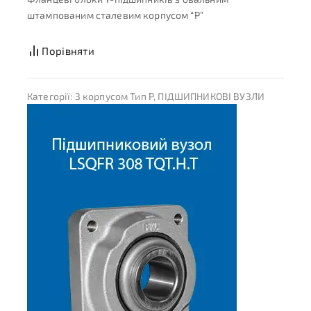
штампованим сталевим корпусом “P”
Порівняти
Категорії:
З корпусом Тип P
,
ПІДШИПНИКОВІ ВУЗЛИ