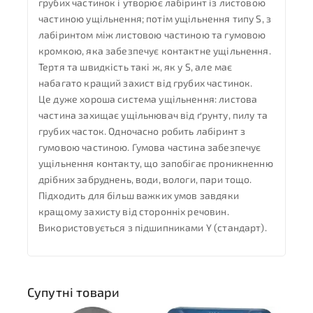
грубих частинок і утворює лабіринт із листовою
частиною ущільнення; потім ущільнення типу S, з
лабіринтом між листовою частиною та гумовою
кромкою, яка забезпечує контактне ущільнення.
Тертя та швидкість такі ж, як у S, але має
набагато кращий захист від грубих частинок.
Це дуже хороша система ущільнення: листова
частина захищає ущільнювач від ґрунту, пилу та
грубих часток. Одночасно робить лабіринт з
гумовою частиною. Гумова частина забезпечує
ущільнення контакту, що запобігає проникненню
дрібних забруднень, води, вологи, пари тощо.
Підходить для більш важких умов завдяки
кращому захисту від сторонніх речовин.
Використовується з підшипниками Y (стандарт).
Супутні товари