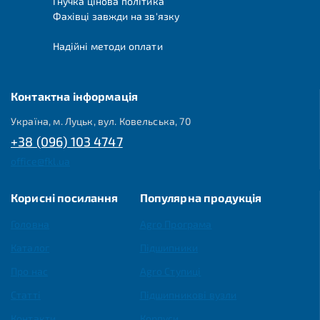
Гнучка цінова політика
Фахівці завжди на зв'язку
Надійні методи оплати
Контактна інформація
Україна, м. Луцьк, вул. Ковельська, 70
+38 (096) 103 4747
office@fkl.ua
Корисні посилання
Популярна продукція
Головна
Agro Програма
Каталог
Підшипники
Про нас
Agro Ступиці
Статті
Підшипникові вузли
Контакти
Корпуси