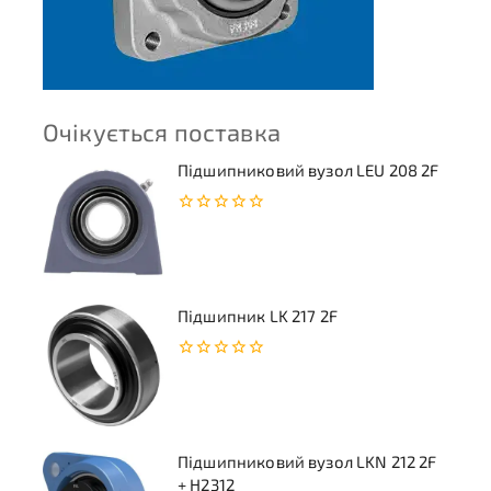
Очікується поставка
Підшипниковий вузол LEU 208 2F
0
з
5
Підшипник LK 217 2F
0
з
5
Підшипниковий вузол LKN 212 2F
+ H2312