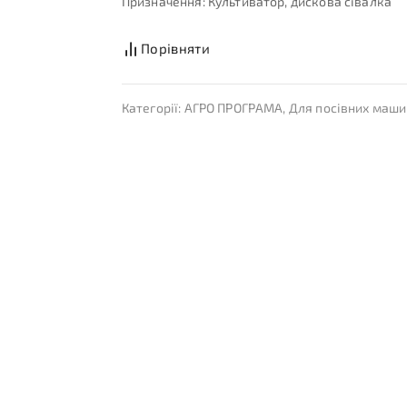
Призначення: Культиватор, дискова сівалка
Порівняти
Категорії:
АГРО ПРОГРАМА
,
Для посівних маши