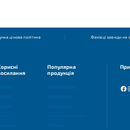
учка цінова політика
Фахівці завжди на з
Корисні
Популярна
При
посилання
продукція
оловна
Agro Програма
аталог
Підшипники
ро нас
Agro Ступиці
татті
Підшипникові вузли
онтакти
Корпуси