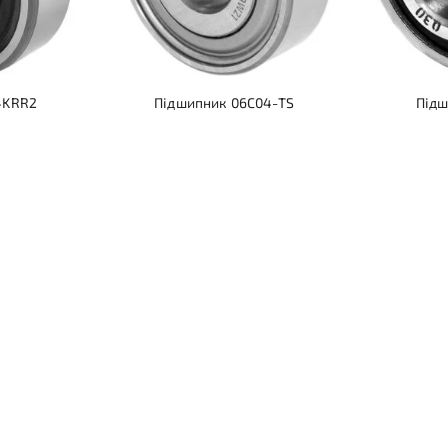
4KRR2
Підшипник 06C04-TS
Підш