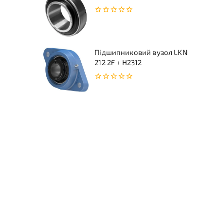
0
з
5
Підшипниковий вузол LKN
212 2F + H2312
0
з
5