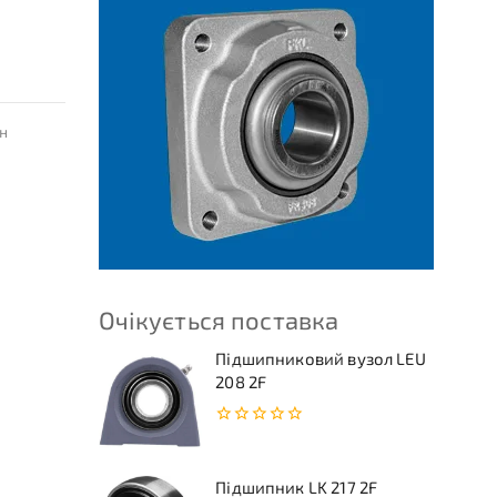
н
Очікується поставка
Підшипниковий вузол LEU
208 2F
0
з
5
Підшипник LK 217 2F