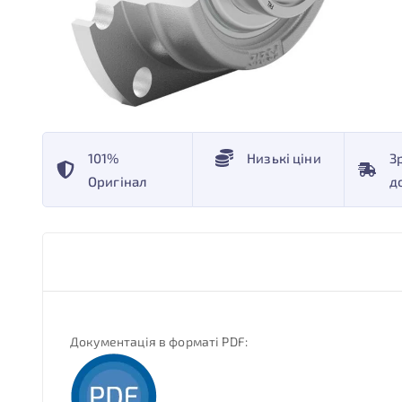
101%
Низькі ціни
З
Оригінал
д
Документація в форматі PDF: